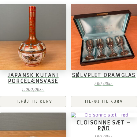
JAPANSK KUTANI
SØLVPLET DRAMGLAS
PORCELÆNSVASE
500,00
kr.
1.000,00
kr.
TILFØJ TIL KURV
TILFØJ TIL KURV
CLOISONNE SÆT –
RØD
150,00
kr.