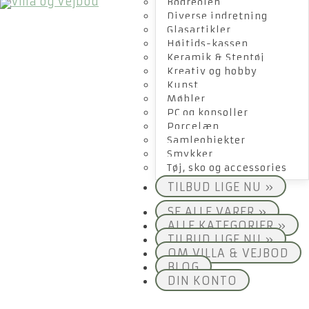
Bogreolen
Diverse indretning
Glasartikler
Højtids-kassen
Keramik & Stentøj
Kreativ og hobby
Kunst
Møbler
PC og konsoller
Porcelæn
Samleobjekter
Smykker
Tøj, sko og accessories
TILBUD LIGE NU »
SE ALLE VARER »
ALLE KATEGORIER »
TILBUD LIGE NU »
OM VILLA & VEJBOD
BLOG
DIN KONTO