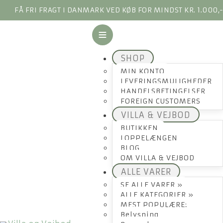
FÅ FRI FRAGT I DANMARK VED KØB FOR MINDST KR. 1.000,
SHOP
MIN KONTO
LEVERINGSMULIGHEDER
HANDELSBETINGELSER
FOREIGN CUSTOMERS
VILLA & VEJBOD
BUTIKKEN
LOPPELÆNGEN
BLOG
OM VILLA & VEJBOD
ALLE VARER
SE ALLE VARER »
ALLE KATEGORIER »
MEST POPULÆRE:
Belysning