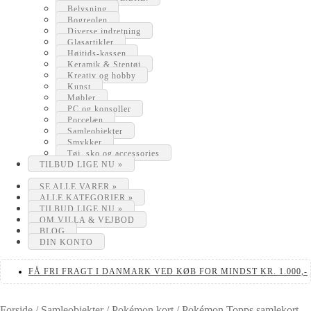
Belysning
Bogreolen
Diverse indretning
Glasartikler
Højtids-kassen
Keramik & Stentøj
Kreativ og hobby
Kunst
Møbler
PC og konsoller
Porcelæn
Samleobjekter
Smykker
Tøj, sko og accessories
TILBUD LIGE NU »
SE ALLE VARER »
ALLE KATEGORIER »
TILBUD LIGE NU »
OM VILLA & VEJBOD
BLOG
DIN KONTO
FÅ FRI FRAGT I DANMARK VED KØB FOR MINDST KR. 1.000,-
Forside
/
Samleobjekter
/
Pokémon kort
/
Pokémon Topps samlekort –