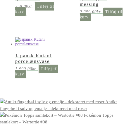
messing
250,00
kr.
Tilføj til
kurv
2.250,00
kr.
Tilføj til
kurv
Japansk Kutani
porcelænsvase
1.000,00
kr.
Tilføj til
kurv
Antikt
fingerbøl i sølv og emalje - dekoreret med roser
Pokémon Topps
samlekort – Wartortle #08