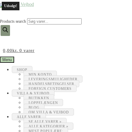
Udsolgt!
Products search
0,00
kr.
0 varer
Menu
SHOP
MIN KONTO
LEVERINGSMULIGHEDER
HANDELSBETINGELSER
FOREIGN CUSTOMERS
VILLA & VEJBOD
BUTIKKEN
LOPPELÆNGEN
BLOG
OM VILLA & VEJBOD
ALLE VARER
SE ALLE VARER »
ALLE KATEGORIER »
MEST POPULÆRE: