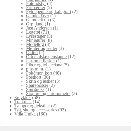
Fotoudstyr
(4)
Frimærker
(5)
Fyldepenne og kalligrafi
(2)
Gamle dåser
(1)
Gammelt tin
(3)
Grønland
(1)
Just Andersen
(1)
Legetøj
(71)
Lysestager
(5)
Miniaturer
(8)
Modeltog
(3)
Mønter og sedler
(3)
Oldtid
(2)
Orientalske genstande
(12)
Parfume flasker
(1)
Piber og tobacciana
(5)
pins m.m.
(1)
Pokémon kort
(48)
Postkort
(30)
Skrin og æsker
(3)
Sparebøsser
(2)
Spirituosa
(1)
Stopure og chronometre
(2)
Smykker
(58)
Trækunst
(14)
Tæpper og tekstiler
(2)
Tøj, sko og accessories
(93)
Villa Unika
(160)