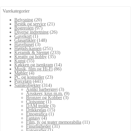
Varekategorier
Belysning
(20)
Bestik og service
(21)
Bogreolen
(97)
Diverse indretning
(26)
Gavekort
(1)
Glasartikler
(148)
Havehuset
(3)
Højtids-kassen
(251)
Keramik & Stentøj
(233)
Kreativ og hobby
(35)
Kunst
(55)
Køkken og isenkram
(14)
Musik, film og Hi-Fi
(86)
Møbler
(4)
PC og konsoller
(23)
Porcelæn
(441)
Samleobjekter
(314)
Antikt barbergrej
(3)
Årsskeer, krus m.m.
(9)
Bronzer og Kobber
(3)
Cloisonne
(1)
DAM trolde
(3)
Drikkeglas
(15)
Etnografica
(1)
Fantasy
(4)
Film, tv og teater memorabilia
(11)
Finurligheder
(31)
Fotografier
(1)