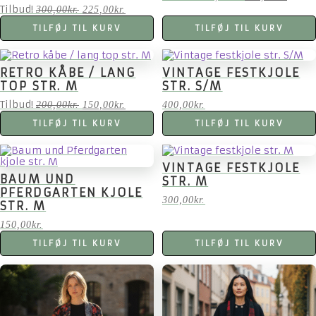
oprindelige
aktuel
Tilbud!
Den
Den
300,00
kr.
225,00
kr.
pris
pris
oprindelige
aktuelle
TILFØJ TIL KURV
TILFØJ TIL KURV
var:
er:
pris
pris
150,00kr..
112,50
var:
er:
300,00kr..
225,00kr..
RETRO KÅBE / LANG
VINTAGE FESTKJOLE
TOP STR. M
STR. S/M
Tilbud!
Den
Den
200,00
kr.
150,00
kr.
400,00
kr.
oprindelige
aktuelle
TILFØJ TIL KURV
TILFØJ TIL KURV
pris
pris
var:
er:
200,00kr..
150,00kr..
VINTAGE FESTKJOLE
BAUM UND
STR. M
PFERDGARTEN KJOLE
300,00
kr.
STR. M
150,00
kr.
TILFØJ TIL KURV
TILFØJ TIL KURV