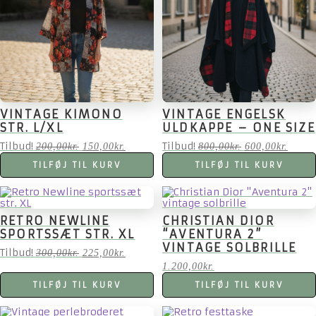
VINTAGE KIMONO
VINTAGE ENGELSK
STR. L/XL
ULDKAPPE – ONE SIZE
Tilbud!
Den
Den
Tilbud!
Den
Den
200,00
kr.
150,00
kr.
800,00
kr.
600,00
kr.
oprindelige
aktuelle
oprindelige
aktuel
TILFØJ TIL KURV
TILFØJ TIL KURV
pris
pris
pris
pris
var:
er:
var:
er:
200,00kr..
150,00kr..
800,00kr..
600,00
RETRO NEWLINE
CHRISTIAN DIOR
SPORTSSÆT STR. XL
“AVENTURA 2”
VINTAGE SOLBRILLE
Tilbud!
Den
Den
300,00
kr.
225,00
kr.
oprindelige
aktuelle
1.200,00
kr.
pris
pris
TILFØJ TIL KURV
var:
er:
TILFØJ TIL KURV
300,00kr..
225,00kr..