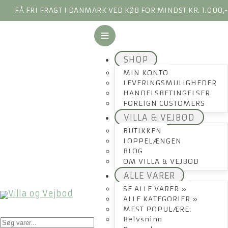
FÅ FRI FRAGT I DANMARK VED KØB FOR MINDST KR. 1.000,
SHOP
MIN KONTO
LEVERINGSMULIGHEDER
HANDELSBETINGELSER
FOREIGN CUSTOMERS
VILLA & VEJBOD
BUTIKKEN
LOPPELÆNGEN
BLOG
OM VILLA & VEJBOD
ALLE VARER
SE ALLE VARER »
ALLE KATEGORIER »
MEST POPULÆRE:
Products
Belysning
search