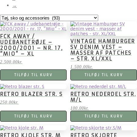
→
FCK AWAY /
VINTAGE HAMBURGER
UDEBANETRØJE –
SV DENIM VEST –
2000/2001 – NR. 17,
MASSER AF PATCHES
“MIO” – XL
– STR. XL/XXL
2.500,00
kr.
1.500,00
kr.
TILFØJ TIL KURV
TILFØJ TIL KURV
RETRO BLAZER STR. S
RETRO NEDERDEL STR.
M/L
250,00
kr.
100,00
kr.
TILFØJ TIL KURV
TILFØJ TIL KURV
RETRO KJOLE STR. M
RETRO SKJORTE