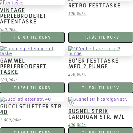
RETRO FESTTASKE
VINTAGE
100,00
kr.
PERLEBRODERET
AFTENTASKE
550,00
kr.
TILFØJ TIL KURV
TILFØJ TIL KURV
GAMMEL
60’ER FESTTASKE
PERLEBRODERET
MED 2 PUNGE
TASKE
250,00
kr.
100,00
kr.
TILFØJ TIL KURV
TILFØJ TIL KURV
GUCCI STILETTER STR.
BUSNEL STRIK
40
CARDIGAN STR. M/L
1.000,00
kr.
400,00
kr.
TILFØJ TIL KURV
TILFØJ TIL KURV