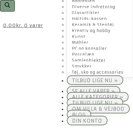
Bogreolen
Diverse indretning
Glasartikler
Højtids-kassen
Keramik & Stentøj
0,00
kr.
0 varer
Kreativ og hobby
Kunst
Møbler
PC og konsoller
Porcelæn
Samleobjekter
Smykker
Tøj, sko og accessories
TILBUD LIGE NU »
SE ALLE VARER »
ALLE KATEGORIER »
TILBUD LIGE NU »
OM VILLA & VEJBOD
BLOG
DIN KONTO