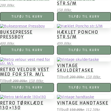
STR.S/M
200,00
kr.
150,00
kr.
TILFØJ TIL KURV
TILFØJ TIL KURV
BUKSEPRESSE
HÆKLET PONCHO
PRESSBOY
STR.S/M
400,00
kr.
499,00
kr.
TILFØJ TIL KURV
TILFØJ TIL KURV
VINTAGE
RETRO VELOUR VEST
SKULDERTASKE
MED FOR STR. M/L
Tilbud!
Den
Den
200,00
kr.
150,00
kr.
Tilbud!
Den
Den
oprindelige
aktuel
200,00
kr.
150,00
kr.
oprindelige
aktuelle
pris
pris
TILFØJ TIL KURV
TILFØJ TIL KURV
pris
pris
var:
er:
var:
er:
200,00kr..
150,00
200,00kr..
150,00kr..
RETRO TØRKLÆDE
VINTAGE HANDTASKE
130×130
Tilbud!
Den
Den
150,00
kr.
112,50
kr.