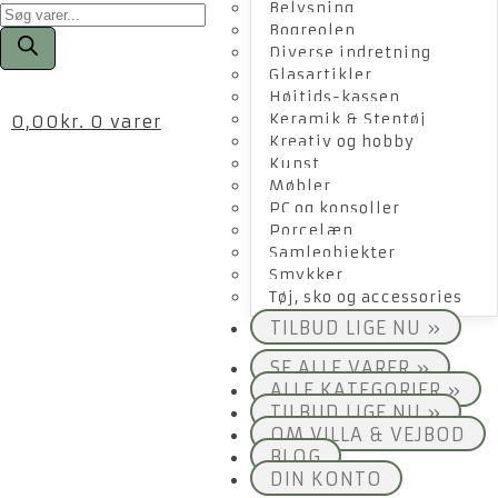
Products
Belysning
search
Bogreolen
Diverse indretning
Glasartikler
Højtids-kassen
Keramik & Stentøj
0,00
kr.
0 varer
Kreativ og hobby
Kunst
Møbler
PC og konsoller
Porcelæn
Samleobjekter
Smykker
Tøj, sko og accessories
TILBUD LIGE NU »
SE ALLE VARER »
ALLE KATEGORIER »
TILBUD LIGE NU »
OM VILLA & VEJBOD
BLOG
DIN KONTO