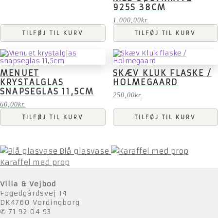
925S 38CM
1.000,00
kr.
TILFØJ TIL KURV
TILFØJ TIL KURV
MENUET
SKÆV KLUK FLASKE /
KRYSTALGLAS
HOLMEGAARD
SNAPSEGLAS 11,5CM
250,00
kr.
60,00
kr.
TILFØJ TIL KURV
TILFØJ TIL KURV
Blå glasvase
Karaffel med prop
Villa & Vejbod
Fogedgårdsvej 14
DK4760 Vordingborg
✆ 71 92 04 93