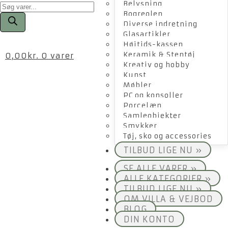
Products
Belysning
search
Bogreolen
Diverse indretning
Glasartikler
Højtids-kassen
Keramik & Stentøj
0,00
kr.
0 varer
Kreativ og hobby
Kunst
Møbler
PC og konsoller
Porcelæn
Samleobjekter
Smykker
Tøj, sko og accessories
TILBUD LIGE NU »
SE ALLE VARER »
ALLE KATEGORIER »
TILBUD LIGE NU »
OM VILLA & VEJBOD
BLOG
DIN KONTO