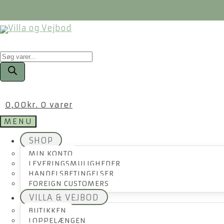
Products
search
0,00
kr.
0 varer
MENU
SHOP
MIN KONTO
LEVERINGSMULIGHEDER
HANDELSBETINGELSER
FOREIGN CUSTOMERS
VILLA & VEJBOD
BUTIKKEN
LOPPELÆNGEN