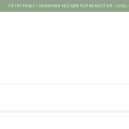
FÅ FRI FRAGT I DANMARK VED KØB FOR MINDST KR. 1.000,