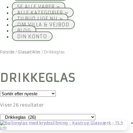
SE ALLE VARER »
ALLE KATEGORIER »
TILBUD LIGE NU »
OM VILLA & VEJBOD
BLOG
DIN KONTO
Forside
/
Glasartikler
/
Drikkeglas
DRIKKEGLAS
Sorteret
Viser 26 resultater
efter
seneste