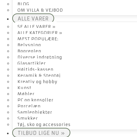
BLOG
OM VILLA & VEJBOD
ALLE VARER
SE ALLE VARER »
ALLE KATEGORIER »
MEST POPULÆRE:
Belysning
Bogreolen
Diverse indretning
Glasartikler
Højtids-kassen
Keramik & Stentøj
Kreativ og hobby
Kunst
Møbler
PC og konsoller
Porcelæn
Samleobjekter
Smykker
Tøj, sko og accessories
TILBUD LIGE NU »