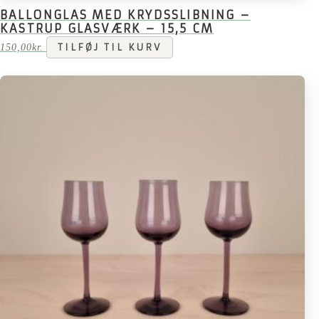
BALLONGLAS MED KRYDSSLIBNING –
KASTRUP GLASVÆRK – 15,5 CM
150,00
kr.
TILFØJ TIL KURV