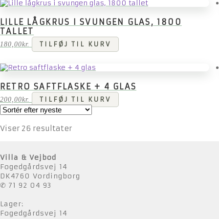
LILLE LÅGKRUS I SVUNGEN GLAS, 1800
TALLET
180,00
kr.
TILFØJ TIL KURV
RETRO SAFTFLASKE + 4 GLAS
200,00
kr.
TILFØJ TIL KURV
Sorteret
Viser 26 resultater
efter
seneste
Villa & Vejbod
Fogedgårdsvej 14
DK4760 Vordingborg
✆ 71 92 04 93
Lager:
Fogedgårdsvej 14