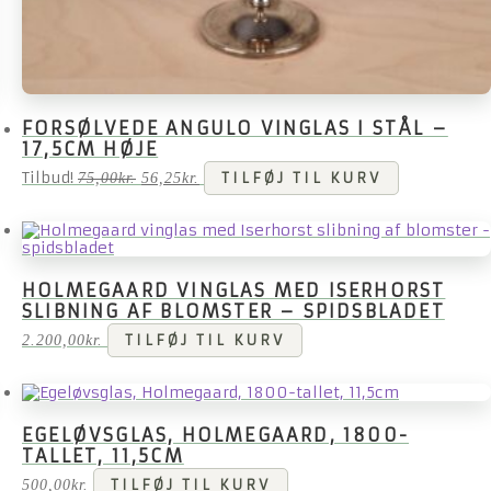
FORSØLVEDE ANGULO VINGLAS I STÅL –
17,5CM HØJE
Tilbud!
Den
Den
75,00
kr.
56,25
kr.
TILFØJ TIL KURV
oprindelige
aktuelle
pris
pris
var:
er:
75,00kr..
56,25kr..
HOLMEGAARD VINGLAS MED ISERHORST
SLIBNING AF BLOMSTER – SPIDSBLADET
2.200,00
kr.
TILFØJ TIL KURV
EGELØVSGLAS, HOLMEGAARD, 1800-
TALLET, 11,5CM
500,00
kr.
TILFØJ TIL KURV