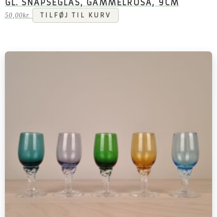
GL. SNAPSEGLAS, GAMMELROSA, 9CM
50,00
kr.
TILFØJ TIL KURV