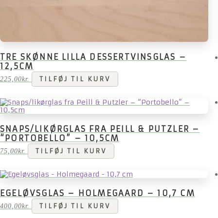
TRE SKØNNE LILLA DESSERTVINSGLAS –
12,5CM
225,00
kr.
TILFØJ TIL KURV
SNAPS/LIKØRGLAS FRA PEILL & PUTZLER –
“PORTOBELLO” – 10,5CM
75,00
kr.
TILFØJ TIL KURV
EGELØVSGLAS – HOLMEGAARD – 10,7 CM
400,00
kr.
TILFØJ TIL KURV