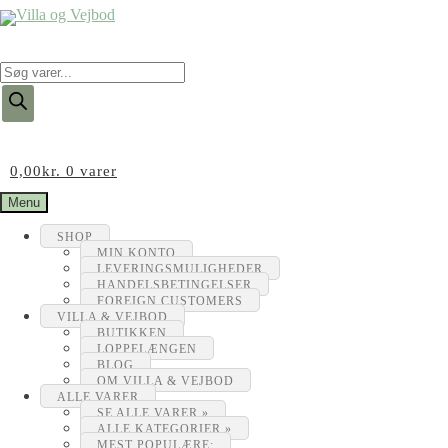
Products
search
0,00
kr.
0 varer
Menu
SHOP
MIN KONTO
LEVERINGSMULIGHEDER
HANDELSBETINGELSER
FOREIGN CUSTOMERS
VILLA & VEJBOD
BUTIKKEN
LOPPELÆNGEN
BLOG
OM VILLA & VEJBOD
ALLE VARER
SE ALLE VARER »
ALLE KATEGORIER »
MEST POPULÆRE: