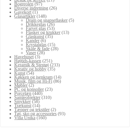
Bogreolen
(97)
Diverse indretning
(26)
Gavekort
(1)
Glasartikler
(148)
Dram og snapseflasker
(5)
Drikkeglas
(26)
Farvet glas
(53)
Flasker og krukker
(13)
Glaskunst
(35)
Kander
(6)
Krystalglas
(15)
Skåle & fade
(28)
Vaser
(28)
Havehuset
(3)
Højtids-kassen
(251)
Keramik & Stentøj
(233)
Kreativ og hobby
(35)
Kunst
(54)
Køkken og isenkram
(14)
Musik, film og Hi-Fi
(86)
Møbler
(2)
PC og konsoller
(23)
Porcelæn
(440)
Samleobjekter
(310)
Smykker
(58)
Trækunst
(14)
Tæpper og tekstiler
(2)
Tøj, sko og accessories
(93)
Villa Unika
(160)