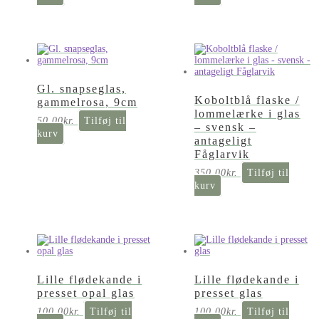
Gl. snapseglas,
Koboltblå flaske /
gammelrosa, 9cm
lommelærke i glas
50,00
kr.
Tilføj til
– svensk –
kurv
antageligt
Fåglarvik
350,00
kr.
Tilføj til
kurv
Lille flødekande i
Lille flødekande i
presset opal glas
presset glas
100,00
kr.
Tilføj til
100,00
kr.
Tilføj til