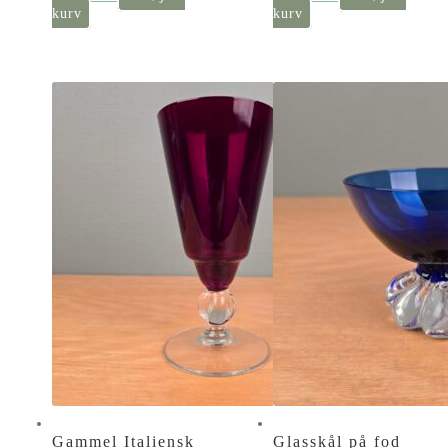
kurv
kurv
Gammel Italiensk
Glasskål på fod