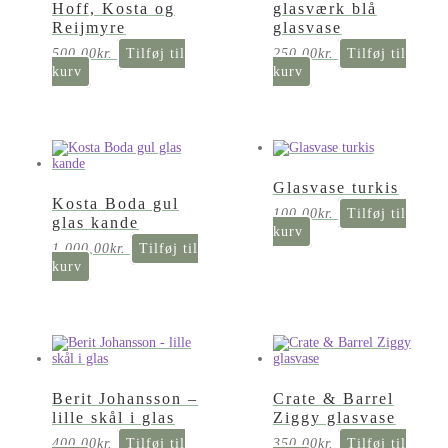
Hoff, Kosta og
glasværk blå
Reijmyre
glasvase
500,00
kr.
Tilføj til
250,00
kr.
Tilføj til
kurv
kurv
Glasvase turkis
Kosta Boda gul
100,00
kr.
Tilføj til
glas kande
kurv
1.000,00
kr.
Tilføj til
kurv
Berit Johansson –
Crate & Barrel
lille skål i glas
Ziggy glasvase
400,00
kr.
Tilføj til
350,00
kr.
Tilføj til