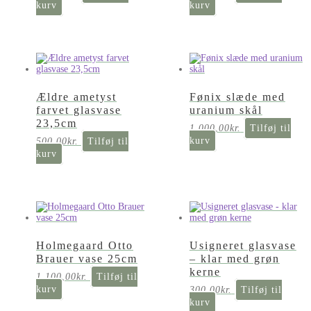
kurv
kurv
Ældre ametyst
Fønix slæde med
farvet glasvase
uranium skål
23,5cm
1.000,00
kr.
Tilføj til
kurv
500,00
kr.
Tilføj til
kurv
Holmegaard Otto
Usigneret glasvase
Brauer vase 25cm
– klar med grøn
kerne
1.100,00
kr.
Tilføj til
kurv
300,00
kr.
Tilføj til
kurv