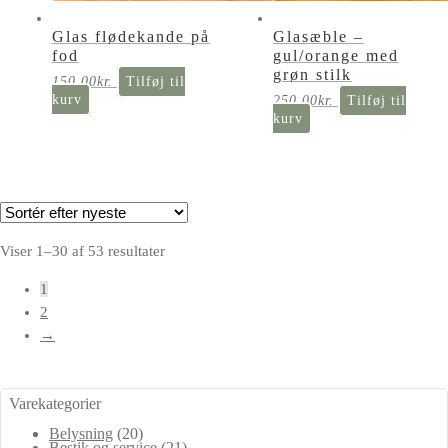
Glas flødekande på
Glasæble –
fod
gul/orange med
grøn stilk
150,00
kr.
Tilføj til
kurv
250,00
kr.
Tilføj til
kurv
Sorteret
Viser 1–30 af 53 resultater
efter
1
seneste
2
→
Varekategorier
Belysning
(20)
Bestik og service
(21)