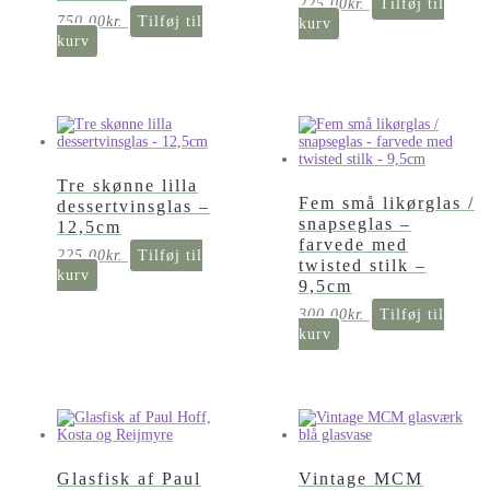
225,00
kr.
Tilføj til
750,00
kr.
Tilføj til
kurv
kurv
Tre skønne lilla
Fem små likørglas /
dessertvinsglas –
snapseglas –
12,5cm
farvede med
225,00
kr.
Tilføj til
twisted stilk –
kurv
9,5cm
300,00
kr.
Tilføj til
kurv
Glasfisk af Paul
Vintage MCM