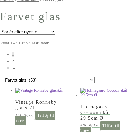
Farvet glas
Sorteret
Viser 1–30 af 53 resultater
efter
1
seneste
2
→
Vintage Ronneby
Holmegaard
glasskål
Cocoon skål
150,00
kr.
Tilføj til
29,5cm Ø
kurv
600,00
kr.
Tilføj til
kurv