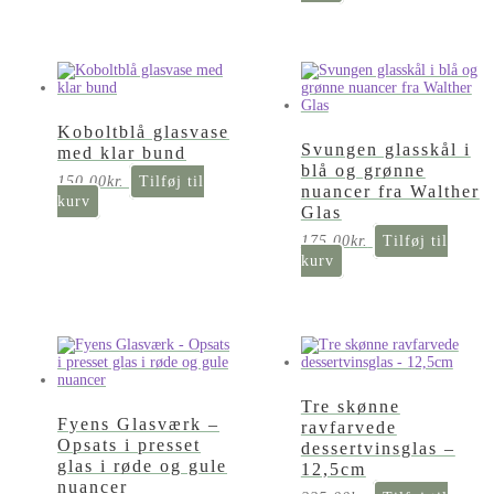
Koboltblå glasvase
Svungen glasskål i
med klar bund
blå og grønne
150,00
kr.
Tilføj til
nuancer fra Walther
kurv
Glas
175,00
kr.
Tilføj til
kurv
Tre skønne
Fyens Glasværk –
ravfarvede
Opsats i presset
dessertvinsglas –
glas i røde og gule
12,5cm
nuancer