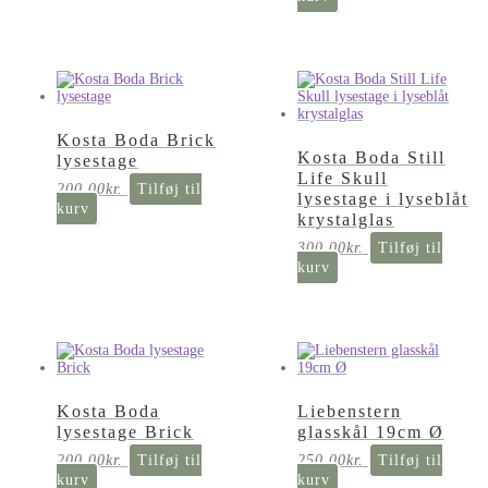
Kosta Boda Brick
Kosta Boda Still
lysestage
Life Skull
200,00
kr.
Tilføj til
lysestage i lyseblåt
kurv
krystalglas
300,00
kr.
Tilføj til
kurv
Kosta Boda
Liebenstern
lysestage Brick
glasskål 19cm Ø
200,00
kr.
Tilføj til
250,00
kr.
Tilføj til
kurv
kurv