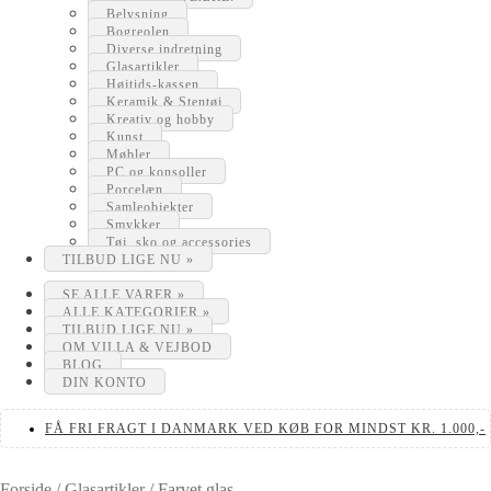
Belysning
Bogreolen
Diverse indretning
Glasartikler
Højtids-kassen
Keramik & Stentøj
Kreativ og hobby
Kunst
Møbler
PC og konsoller
Porcelæn
Samleobjekter
Smykker
Tøj, sko og accessories
TILBUD LIGE NU »
SE ALLE VARER »
ALLE KATEGORIER »
TILBUD LIGE NU »
OM VILLA & VEJBOD
BLOG
DIN KONTO
FÅ FRI FRAGT I DANMARK VED KØB FOR MINDST KR. 1.000,-
Forside
/
Glasartikler
/
Farvet glas