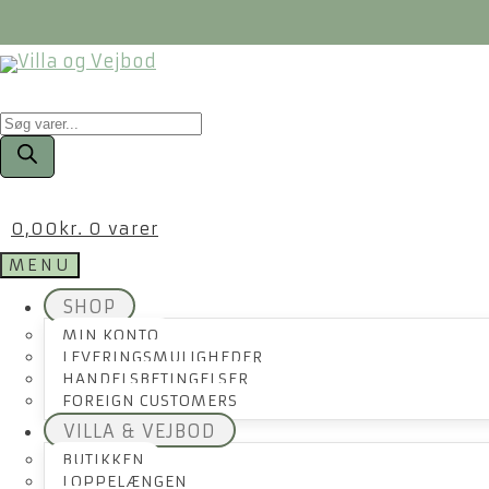
Products
search
0,00
kr.
0 varer
MENU
SHOP
MIN KONTO
LEVERINGSMULIGHEDER
HANDELSBETINGELSER
FOREIGN CUSTOMERS
VILLA & VEJBOD
BUTIKKEN
LOPPELÆNGEN