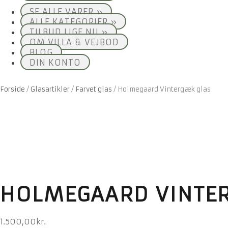
SE ALLE VARER »
ALLE KATEGORIER »
TILBUD LIGE NU »
OM VILLA & VEJBOD
BLOG
DIN KONTO
Forside
/
Glasartikler
/
Farvet glas
/
Holmegaard Vintergæk glas
HOLMEGAARD VINTE
1.500,00
kr.