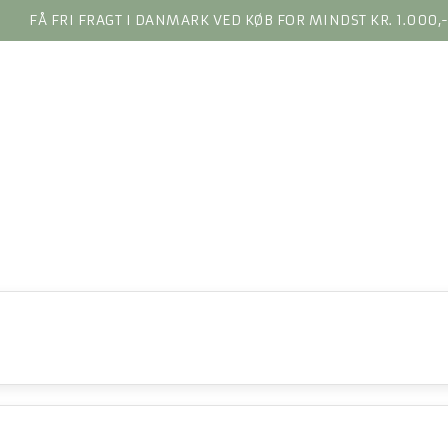
FÅ FRI FRAGT I DANMARK VED KØB FOR MINDST KR. 1.000,