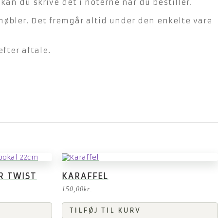
n du skrive det i noterne når du bestiller.
møbler. Det fremgår altid under den enkelte vare
fter aftale.
R TWIST
KARAFFEL
150,00
kr.
TILFØJ TIL KURV