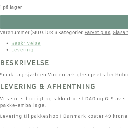
1 på lager
Holmegaard
Vintergæk
glas
Varenummer (SKU):
10813
Kategorier:
Farvet glas
,
Glasar
antal
Beskrivelse
Levering
BESKRIVELSE
Smukt og sjælden Vintergæk glasopsats fra Holme
LEVERING & AFHENTNING
Vi sender hurtigt og sikkert med DAO og GLS over 
pakke-emballage.
Levering til pakkeshop i Danmark koster 49 kroner