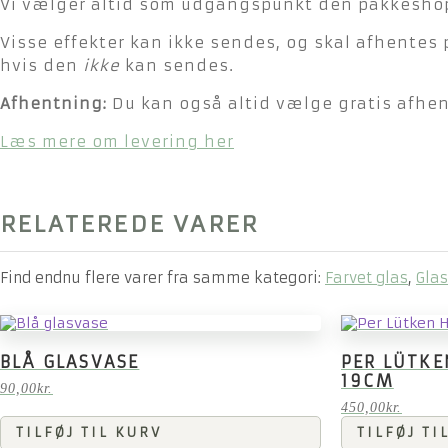
Vi vælger altid som udgangspunkt den pakkeshop 
Visse effekter kan ikke sendes, og skal afhentes 
hvis den
ikke
kan sendes.
Afhentning:
Du kan også altid vælge gratis afhent
Læs mere om levering her
RELATEREDE VARER
Find endnu flere varer fra samme kategori:
Farvet glas
,
Glas
BLÅ GLASVASE
PER LÜTK
19CM
90,00
kr.
450,00
kr.
TILFØJ TIL KURV
TILFØJ TI