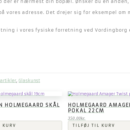
der er nærmest din bopæl. Ønsker du en anden, ka
på vores adresse. Det drejer sig for eksempel om 
ning i vores fysiske forretning ved Vordingborg e
artikler
,
Glaskunst
EN HOLMEGAARD SKÅL
HOLMEGAARD AMAGE
POKAL 22CM
350,00
kr.
L KURV
TILFØJ TIL KURV