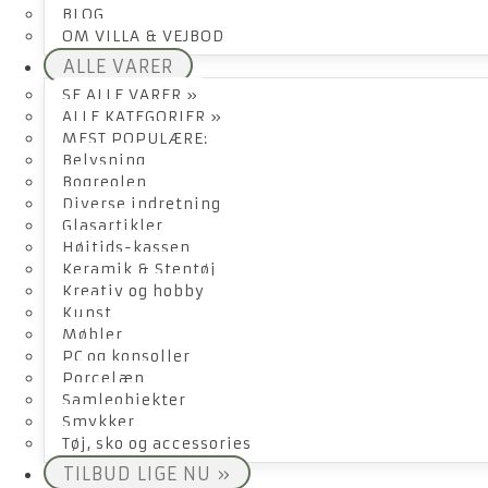
BLOG
OM VILLA & VEJBOD
ALLE VARER
SE ALLE VARER »
ALLE KATEGORIER »
MEST POPULÆRE:
Belysning
Bogreolen
Diverse indretning
Glasartikler
Højtids-kassen
Keramik & Stentøj
Kreativ og hobby
Kunst
Møbler
PC og konsoller
Porcelæn
Samleobjekter
Smykker
Tøj, sko og accessories
TILBUD LIGE NU »