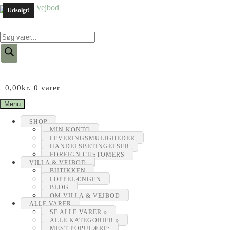
Udsolgt!
Products
search
0,00
kr.
0 varer
Menu
SHOP
MIN KONTO
LEVERINGSMULIGHEDER
HANDELSBETINGELSER
FOREIGN CUSTOMERS
VILLA & VEJBOD
BUTIKKEN
LOPPELÆNGEN
BLOG
OM VILLA & VEJBOD
ALLE VARER
SE ALLE VARER »
ALLE KATEGORIER »
MEST POPULÆRE: