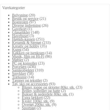
Varekategorier
Belysning
(20)
Bestik og service
(21)
Bogreolen
(97)
Diverse indretning
(26)
Gavekort
(1)
Glasartikler
(148)
Havehuset
(3)
Højtids-kassen
(251)
Keramik & Stentøj
(233)
Kreativ og hobby
(35)
Kunst
(54)
Køkken og isenkram
(14)
Musik, film og Hi-Fi
(86)
Møbler
(2)
PC og konsoller
(23)
Porcelæn
(436)
Samleobjekter
(310)
Smykker
(58)
Trækunst
(14)
Tæpper og tekstiler
(2)
Tøj, sko og accessories
(93)
Bluser, toppe og skjorter 80kr. stk.
(23)
Briller, solbriller og hatte
(2)
Bukser & nederdele 80kr. stk.
(1)
Extra lækkert
(22)
Kjoler 100kr. stk.
(9)
Overtøj 200kr. stk.
(9)
Sportstøj
(2)