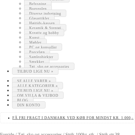
Belysning
Bogreolen
Diverse indretning
Glasartikler
Højtids-kassen
Keramik & Stentøj
Kreativ og hobby
Kunst
Møbler
PC og konsoller
Porcelæn
Samleobjekter
Smykker
Tøj, sko og accessories
TILBUD LIGE NU »
SE ALLE VARER »
ALLE KATEGORIER »
TILBUD LIGE NU »
OM VILLA & VEJBOD
BLOG
DIN KONTO
FÅ FRI FRAGT I DANMARK VED KØB FOR MINDST KR. 1.000,-
Forside
/
Tøj, sko og accessories
/
Strik 100kr. stk.
/
Strik str.38