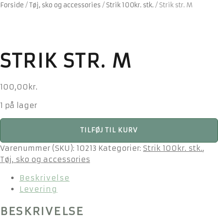
Forside
/
Tøj, sko og accessories
/
Strik 100kr. stk.
/
Strik str. M
STRIK STR. M
100,00
kr.
1 på lager
Strik
TILFØJ TIL KURV
str.
M
Varenummer (SKU):
10213
Kategorier:
Strik 100kr. stk.
,
antal
Tøj, sko og accessories
Beskrivelse
Levering
BESKRIVELSE