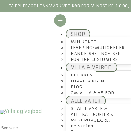
FÅ FRI FRAGT I DANMARK VED KØB FOR MINDST KR. 1.000,
SHOP
MIN KONTO
LEVERINGSMULIGHEDER
HANDELSBETINGELSER
FOREIGN CUSTOMERS
VILLA & VEJBOD
BUTIKKEN
LOPPELÆNGEN
BLOG
OM VILLA & VEJBOD
ALLE VARER
SE ALLE VARER »
ALLE KATEGORIER »
MEST POPULÆRE:
Products
Belysning
search