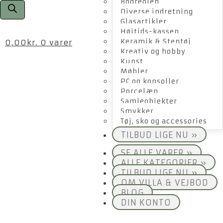
Bogreolen
Diverse indretning
Glasartikler
Højtids-kassen
Keramik & Stentøj
0,00
kr.
0 varer
Kreativ og hobby
Kunst
Møbler
PC og konsoller
Porcelæn
Samleobjekter
Smykker
Tøj, sko og accessories
TILBUD LIGE NU »
SE ALLE VARER »
ALLE KATEGORIER »
TILBUD LIGE NU »
OM VILLA & VEJBOD
BLOG
DIN KONTO