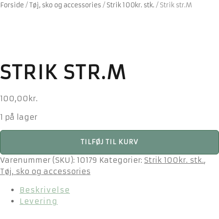
Forside
/
Tøj, sko og accessories
/
Strik 100kr. stk.
/
Strik str.M
STRIK STR.M
100,00
kr.
1 på lager
Strik
TILFØJ TIL KURV
str.M
antal
Varenummer (SKU):
10179
Kategorier:
Strik 100kr. stk.
,
Tøj, sko og accessories
Beskrivelse
Levering