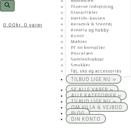
Bogreolen
Diverse indretning
Glasartikler
Højtids-kassen
Keramik & Stentøj
0,00
kr.
0 varer
Kreativ og hobby
Kunst
Møbler
PC og konsoller
Porcelæn
Samleobjekter
Smykker
Tøj, sko og accessories
TILBUD LIGE NU »
SE ALLE VARER »
ALLE KATEGORIER »
TILBUD LIGE NU »
OM VILLA & VEJBOD
BLOG
DIN KONTO