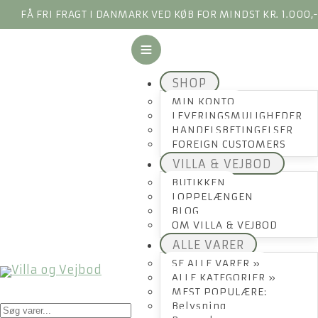
FÅ FRI FRAGT I DANMARK VED KØB FOR MINDST KR. 1.000,
SHOP
MIN KONTO
LEVERINGSMULIGHEDER
HANDELSBETINGELSER
FOREIGN CUSTOMERS
VILLA & VEJBOD
BUTIKKEN
LOPPELÆNGEN
BLOG
OM VILLA & VEJBOD
ALLE VARER
SE ALLE VARER »
ALLE KATEGORIER »
MEST POPULÆRE:
Products
Belysning
search