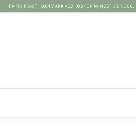
FÅ FRI FRAGT I DANMARK VED KØB FOR MINDST KR. 1.000,