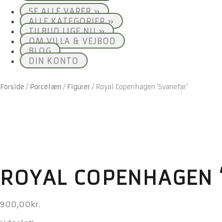
SE ALLE VARER »
ALLE KATEGORIER »
TILBUD LIGE NU »
OM VILLA & VEJBOD
BLOG
DIN KONTO
Forside
/
Porcelæn
/
Figurer
/
Royal Copenhagen ‘Svanefar’
ROYAL COPENHAGEN 
900,00
kr.