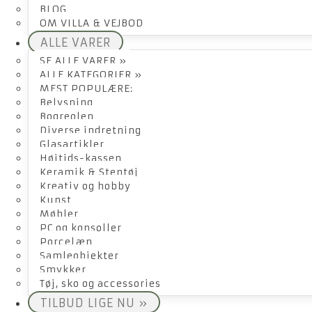
BLOG
OM VILLA & VEJBOD
ALLE VARER
SE ALLE VARER »
ALLE KATEGORIER »
MEST POPULÆRE:
Belysning
Bogreolen
Diverse indretning
Glasartikler
Højtids-kassen
Keramik & Stentøj
Kreativ og hobby
Kunst
Møbler
PC og konsoller
Porcelæn
Samleobjekter
Smykker
Tøj, sko og accessories
TILBUD LIGE NU »