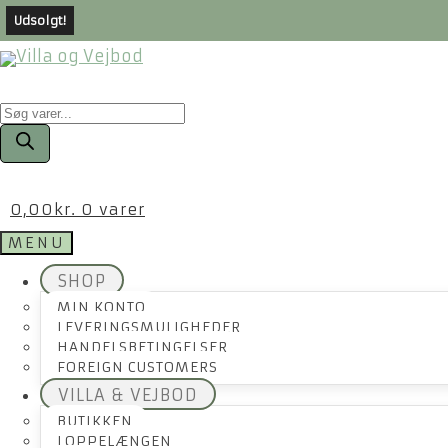
Udsolgt!
Products
search
0,00
kr.
0 varer
MENU
SHOP
MIN KONTO
LEVERINGSMULIGHEDER
HANDELSBETINGELSER
FOREIGN CUSTOMERS
VILLA & VEJBOD
BUTIKKEN
LOPPELÆNGEN