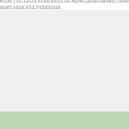
Knud Kyhn for Royal Copenhagen - brølen
agen vase Vild Hybenrose