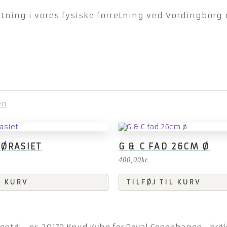
ning i vores fysiske forretning ved Vordingborg e
æn
ØRASIET
G & C FAD 26CM Ø
400,00
kr.
L KURV
TILFØJ TIL KURV