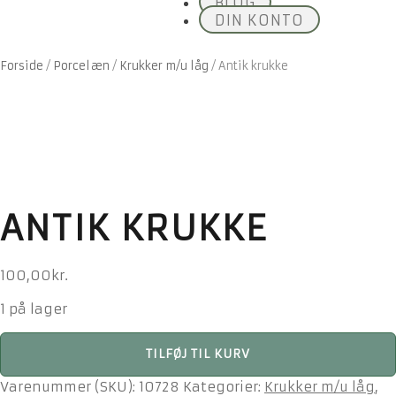
BLOG
DIN KONTO
Forside
/
Porcelæn
/
Krukker m/u låg
/
Antik krukke
ANTIK KRUKKE
100,00
kr.
1 på lager
Antik
TILFØJ TIL KURV
krukke
antal
Varenummer (SKU):
10728
Kategorier:
Krukker m/u låg
,