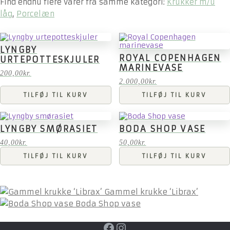
Find endnu flere varer fra samme kategori:
Krukker m/u
låg
,
Porcelæn
LYNGBY
ROYAL COPENHAGEN
URTEPOTTESKJULER
MARINEVASE
200,00
kr.
2.000,00
kr.
TILFØJ TIL KURV
TILFØJ TIL KURV
LYNGBY SMØRASIET
BODA SHOP VASE
40,00
kr.
50,00
kr.
TILFØJ TIL KURV
TILFØJ TIL KURV
Gammel krukke ‘Librax’
Boda Shop vase
Facebook
Instagram