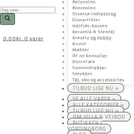
Belysning
Products
Bogreolen
search
Diverse indretning
Glasartikler
Højtids-kassen
Keramik & Stentøj
Kreativ og hobby
0,00
kr.
0 varer
Kunst
Møbler
PC og konsoller
Porcelæn
Samleobjekter
Smykker
Tøj, sko og accessories
TILBUD LIGE NU »
SE ALLE VARER »
ALLE KATEGORIER »
TILBUD LIGE NU »
OM VILLA & VEJBOD
BUTIKKEN I
VORDINGBORG