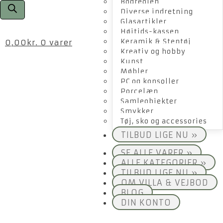
Bogreolen
Diverse indretning
Glasartikler
Højtids-kassen
Keramik & Stentøj
0,00
kr.
0 varer
Kreativ og hobby
Kunst
Møbler
PC og konsoller
Porcelæn
Samleobjekter
Smykker
Tøj, sko og accessories
TILBUD LIGE NU »
SE ALLE VARER »
ALLE KATEGORIER »
TILBUD LIGE NU »
OM VILLA & VEJBOD
BLOG
DIN KONTO