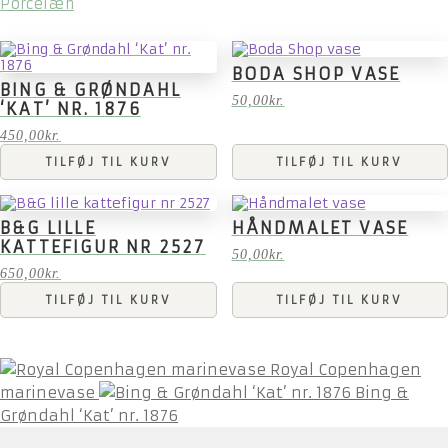
Porcelæn
BODA SHOP VASE
BING & GRØNDAHL
50,00
kr.
‘KAT’ NR. 1876
450,00
kr.
TILFØJ TIL KURV
TILFØJ TIL KURV
B&G LILLE
HÅNDMALET VASE
KATTEFIGUR NR 2527
50,00
kr.
650,00
kr.
TILFØJ TIL KURV
TILFØJ TIL KURV
Royal Copenhagen
marinevase
Bing &
Grøndahl ‘Kat’ nr. 1876