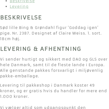
Beskrivelse
igen’
Levering
antal
BESKRIVELSE
Sød lille Bing & Grøndahl figur ‘Goddag igen’
pige. Nr. 2387. Designet af Claire Weiss. 1. sort.
18cm høj.
LEVERING & AFHENTNING
Vi sender hurtigt og sikkert med DAO og GLS over
hele Danmark, samt til de fleste lande i Europa.
Alle genstande pakkes forsvarligt i miljøvenlig
pakke-emballage.
Levering til pakkeshop i Danmark koster 49
kroner, og er gratis hvis du handler for mere end
1.000 kroner.
Vi vælger altid som udgangspunkt den