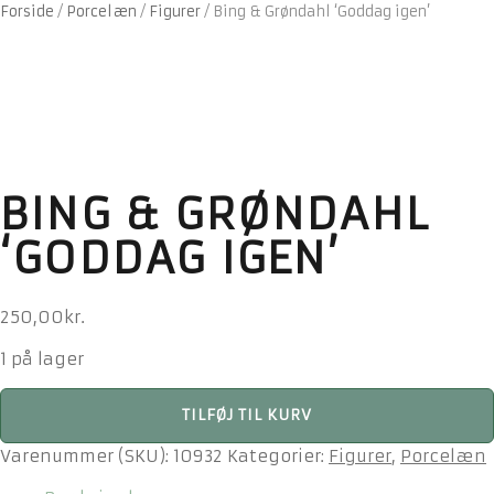
Forside
/
Porcelæn
/
Figurer
/
Bing & Grøndahl ‘Goddag igen’
BING & GRØNDAHL
‘GODDAG IGEN’
250,00
kr.
1 på lager
Bing
TILFØJ TIL KURV
&
Grøndahl
Varenummer (SKU):
10932
Kategorier:
Figurer
,
Porcelæn
‘Goddag