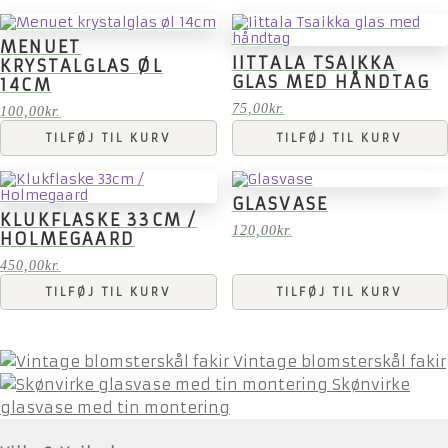
MENUET
IITTALA TSAIKKA
KRYSTALGLAS ØL
GLAS MED HÅNDTAG
14CM
75,00
kr.
100,00
kr.
TILFØJ TIL KURV
TILFØJ TIL KURV
GLASVASE
KLUKFLASKE 33CM /
120,00
kr.
HOLMEGAARD
450,00
kr.
TILFØJ TIL KURV
TILFØJ TIL KURV
Vintage blomsterskål fakir
Skønvirke
glasvase med tin montering