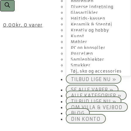
Bogreolen
Diverse indretning
Glasartikler
Højtids-kassen
Keramik & Stentøj
0,00
kr.
0 varer
Kreativ og hobby
Kunst
Møbler
PC og konsoller
Porcelæn
Samleobjekter
Smykker
Tøj, sko og accessories
TILBUD LIGE NU »
SE ALLE VARER »
ALLE KATEGORIER »
TILBUD LIGE NU »
OM VILLA & VEJBOD
BLOG
DIN KONTO