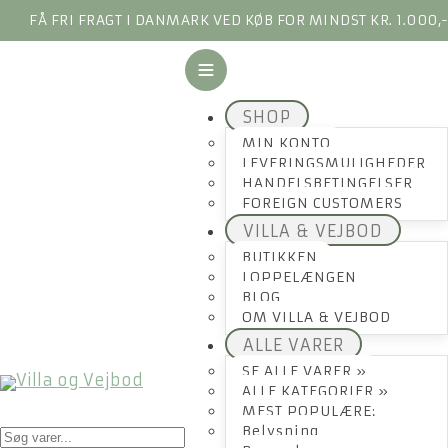
FÅ FRI FRAGT I DANMARK VED KØB FOR MINDST KR. 1.000,
SHOP
MIN KONTO
LEVERINGSMULIGHEDER
HANDELSBETINGELSER
FOREIGN CUSTOMERS
VILLA & VEJBOD
BUTIKKEN
LOPPELÆNGEN
BLOG
OM VILLA & VEJBOD
ALLE VARER
SE ALLE VARER »
ALLE KATEGORIER »
MEST POPULÆRE:
Products
Belysning
search