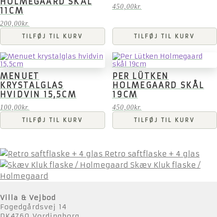
HOLMEGAARD SKÅL
450,00
kr.
11CM
200,00
kr.
TILFØJ TIL KURV
TILFØJ TIL KURV
MENUET
PER LÜTKEN
KRYSTALGLAS
HOLMEGAARD SKÅL
HVIDVIN 15,5CM
19CM
100,00
kr.
450,00
kr.
TILFØJ TIL KURV
TILFØJ TIL KURV
Retro saftflaske + 4 glas
Skæv Kluk flaske /
Holmegaard
Villa & Vejbod
Fogedgårdsvej 14
DK4760 Vordingborg