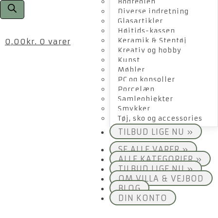
Bogreolen
Diverse indretning
Glasartikler
Højtids-kassen
Keramik & Stentøj
0,00
kr.
0 varer
Kreativ og hobby
Kunst
Møbler
PC og konsoller
Porcelæn
Samleobjekter
Smykker
Tøj, sko og accessories
TILBUD LIGE NU »
SE ALLE VARER »
ALLE KATEGORIER »
TILBUD LIGE NU »
OM VILLA & VEJBOD
BLOG
DIN KONTO