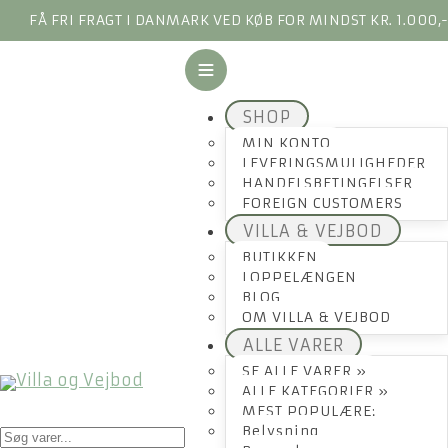
FÅ FRI FRAGT I DANMARK VED KØB FOR MINDST KR. 1.000,
SHOP
MIN KONTO
LEVERINGSMULIGHEDER
HANDELSBETINGELSER
FOREIGN CUSTOMERS
VILLA & VEJBOD
BUTIKKEN
LOPPELÆNGEN
BLOG
OM VILLA & VEJBOD
ALLE VARER
SE ALLE VARER »
ALLE KATEGORIER »
MEST POPULÆRE:
Products
Belysning
search