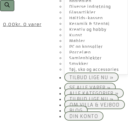
Bogreolen
Diverse indretning
Glasartikler
Højtids-kassen
Keramik & Stentøj
0,00
kr.
0 varer
Kreativ og hobby
Kunst
Møbler
PC og konsoller
Porcelæn
Samleobjekter
Smykker
Tøj, sko og accessories
TILBUD LIGE NU »
SE ALLE VARER »
ALLE KATEGORIER »
TILBUD LIGE NU »
OM VILLA & VEJBOD
BLOG
DIN KONTO