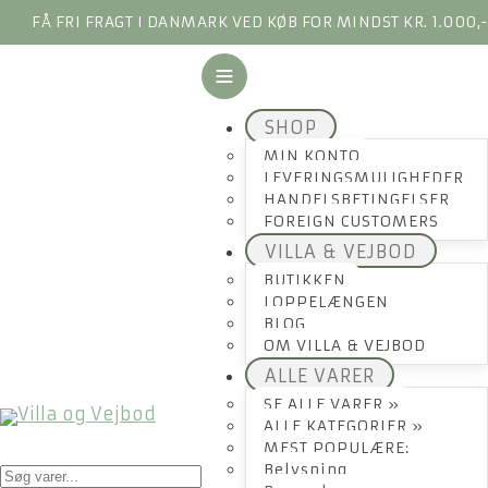
FÅ FRI FRAGT I DANMARK VED KØB FOR MINDST KR. 1.000,
SHOP
MIN KONTO
LEVERINGSMULIGHEDER
HANDELSBETINGELSER
FOREIGN CUSTOMERS
VILLA & VEJBOD
BUTIKKEN
LOPPELÆNGEN
BLOG
OM VILLA & VEJBOD
ALLE VARER
SE ALLE VARER »
ALLE KATEGORIER »
MEST POPULÆRE:
Products
Belysning
search