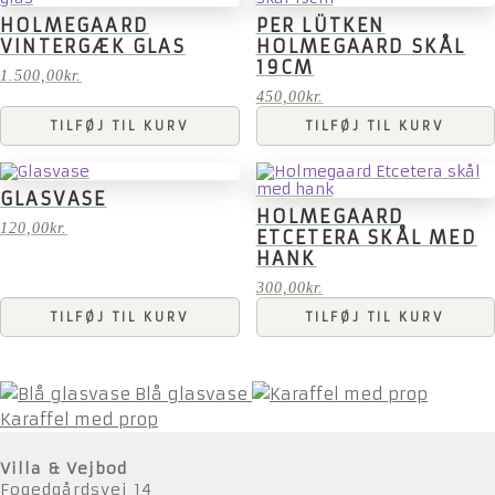
HOLMEGAARD
PER LÜTKEN
VINTERGÆK GLAS
HOLMEGAARD SKÅL
19CM
1.500,00
kr.
450,00
kr.
TILFØJ TIL KURV
TILFØJ TIL KURV
GLASVASE
HOLMEGAARD
120,00
kr.
ETCETERA SKÅL MED
HANK
300,00
kr.
TILFØJ TIL KURV
TILFØJ TIL KURV
Blå glasvase
Karaffel med prop
Villa & Vejbod
Fogedgårdsvej 14