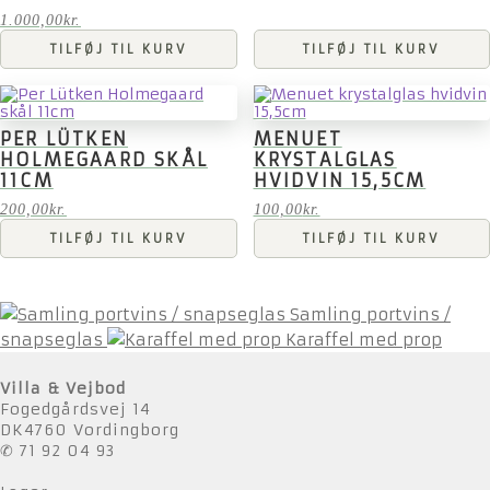
1.000,00
kr.
TILFØJ TIL KURV
TILFØJ TIL KURV
PER LÜTKEN
MENUET
HOLMEGAARD SKÅL
KRYSTALGLAS
11CM
HVIDVIN 15,5CM
200,00
kr.
100,00
kr.
TILFØJ TIL KURV
TILFØJ TIL KURV
Samling portvins /
snapseglas
Karaffel med prop
Villa & Vejbod
Fogedgårdsvej 14
DK4760 Vordingborg
✆ 71 92 04 93