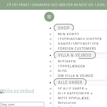
FÅ FRI FRAGT I DANMARK VED KØB FOR MINDST KR. 1.000,
SHOP
MIN KONTO
LEVERINGSMULIGHEDER
HANDELSBETINGELSER
FOREIGN CUSTOMERS
VILLA & VEJBOD
BUTIKKEN
LOPPELÆNGEN
BLOG
OM VILLA & VEJBOD
ALLE VARER
SE ALLE VARER »
ALLE KATEGORIER »
MEST POPULÆRE:
Products
Belysning
search