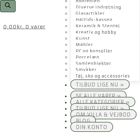
Bogreolen
Diverse indretning
Glasartikler
Højtids-kassen
Keramik & Stentøj
0,00
kr.
0 varer
Kreativ og hobby
Kunst
Møbler
PC og konsoller
Porcelæn
Samleobjekter
Smykker
Tøj, sko og accessories
TILBUD LIGE NU »
SE ALLE VARER »
ALLE KATEGORIER »
TILBUD LIGE NU »
OM VILLA & VEJBOD
BLOG
DIN KONTO