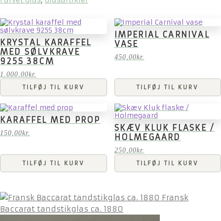
IMPERIAL CARNIVAL
KRYSTAL KARAFFEL
VASE
MED SØLVKRAVE
450,00
kr.
925S 38CM
1.000,00
kr.
TILFØJ TIL KURV
TILFØJ TIL KURV
KARAFFEL MED PROP
SKÆV KLUK FLASKE /
150,00
kr.
HOLMEGAARD
250,00
kr.
TILFØJ TIL KURV
TILFØJ TIL KURV
Fransk
Baccarat tandstikglas ca. 1880