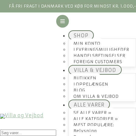
FÅ FRI FRAGT I DANMARK VED KØB FOR MINDST KR. 1.000,
SHOP
MIN KONTO
LEVERINGSMULIGHEDER
HANDELSBETINGELSER
FOREIGN CUSTOMERS
VILLA & VEJBOD
BUTIKKEN
LOPPELÆNGEN
BLOG
OM VILLA & VEJBOD
ALLE VARER
SE ALLE VARER »
ALLE KATEGORIER »
MEST POPULÆRE:
Products
Belysning
search