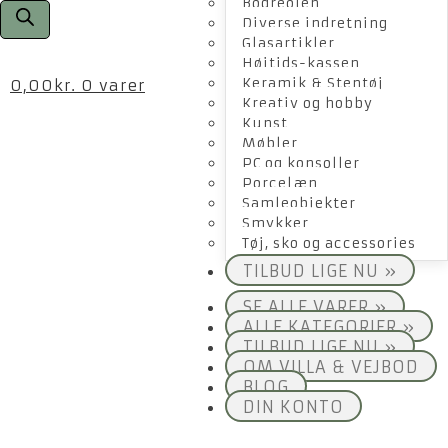
Bogreolen
Diverse indretning
Glasartikler
Højtids-kassen
Keramik & Stentøj
0,00
kr.
0 varer
Kreativ og hobby
Kunst
Møbler
PC og konsoller
Porcelæn
Samleobjekter
Smykker
Tøj, sko og accessories
TILBUD LIGE NU »
SE ALLE VARER »
ALLE KATEGORIER »
TILBUD LIGE NU »
OM VILLA & VEJBOD
BLOG
DIN KONTO