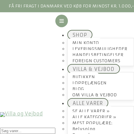
FÅ FRI FRAGT I DANMARK VED KØB FOR MINDST KR. 1.000,
SHOP
MIN KONTO
LEVERINGSMULIGHEDER
HANDELSBETINGELSER
FOREIGN CUSTOMERS
VILLA & VEJBOD
BUTIKKEN
LOPPELÆNGEN
BLOG
OM VILLA & VEJBOD
ALLE VARER
SE ALLE VARER »
ALLE KATEGORIER »
MEST POPULÆRE:
Products
Belysning
search