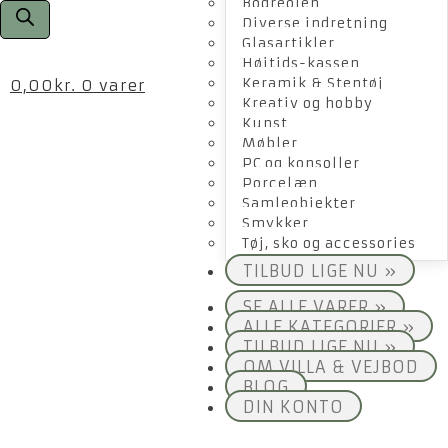
Bogreolen
Diverse indretning
Glasartikler
Højtids-kassen
Keramik & Stentøj
0,00
kr.
0 varer
Kreativ og hobby
Kunst
Møbler
PC og konsoller
Porcelæn
Samleobjekter
Smykker
Tøj, sko og accessories
TILBUD LIGE NU »
SE ALLE VARER »
ALLE KATEGORIER »
TILBUD LIGE NU »
OM VILLA & VEJBOD
BLOG
DIN KONTO