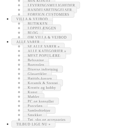
MIN KONTO
LEVERINGSMULIGHEDER
HANDELSBETINGELSER
FOREIGN CUSTOMERS
VILLA & VEJBOD
BUTIKKEN
LOPPELÆNGEN
BLOG
OM VILLA & VEJBOD
ALLE VARER
SE ALLE VARER »
ALLE KATEGORIER »
MEST POPULÆRE:
Belysning
Bogreolen
Diverse indretning
Glasartikler
Højtids-kassen
Keramik & Stentøj
Kreativ og hobby
Kunst
Møbler
PC og konsoller
Porcelæn
Samleobjekter
Smykker
Tøj, sko og accessories
TILBUD LIGE NU »