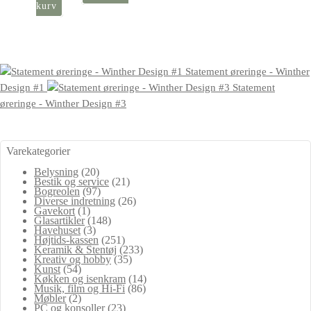
kurv
Statement øreringe - Winther
Design #1
Statement
øreringe - Winther Design #3
Varekategorier
Belysning
(20)
Bestik og service
(21)
Bogreolen
(97)
Diverse indretning
(26)
Gavekort
(1)
Glasartikler
(148)
Havehuset
(3)
Højtids-kassen
(251)
Keramik & Stentøj
(233)
Kreativ og hobby
(35)
Kunst
(54)
Køkken og isenkram
(14)
Musik, film og Hi-Fi
(86)
Møbler
(2)
PC og konsoller
(23)