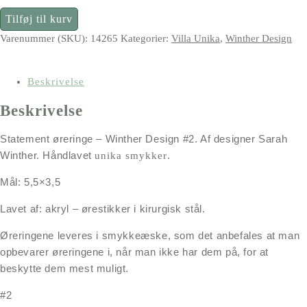
Statement
Tilføj til kurv
øreringe
Varenummer (SKU):
14265
Kategorier:
Villa Unika
,
Winther Design
-
Winther
Design
Beskrivelse
#2
Beskrivelse
antal
Statement øreringe –
Winther Design
#2. Af designer Sarah
Winther. Håndlavet
.
unika smykker
Mål: 5,5×3,5
Lavet af: akryl – ørestikker i kirurgisk stål
.
Øreringene leveres i smykkeæske, som det anbefales at man
opbevarer øreringene i, når man ikke har dem på, for at
beskytte dem mest muligt.
#2