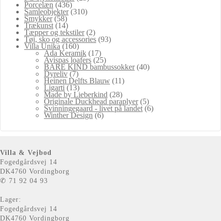
Porcelæn
(436)
Samleobjekter
(310)
Smykker
(58)
Trækunst
(14)
Tæpper og tekstiler
(2)
Tøj, sko og accessories
(93)
Villa Unika
(160)
Ada Keramik
(17)
Avispas loafers
(25)
BARE KIND bambussokker
(40)
Dyreliv
(7)
Heinen Delfts Blauw
(11)
Ligarti
(13)
Made by Lieberkind
(28)
Originale Duckhead paraplyer
(5)
Svinningegaard - livet på landet
(6)
Winther Design
(6)
Villa & Vejbod
Fogedgårdsvej 14
DK4760 Vordingborg
✆ 71 92 04 93
Lager:
Fogedgårdsvej 14
DK4760 Vordingborg