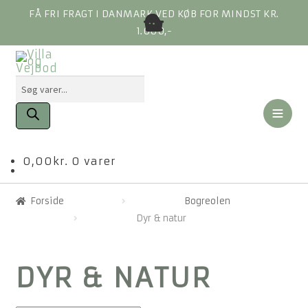
FÅ FRI FRAGT I DANMARK VED KØB FOR MINDST KR.
1.000,-
Products
search
SE ALLE VARER »
0,00
kr.
0 varer
ALLE KATEGORIER »
TILBUD LIGE NU »
Forside
Bogreolen
OM VILLA &
Dyr & natur
VEJBOD
BLOG
DYR & NATUR
DIN KONTO