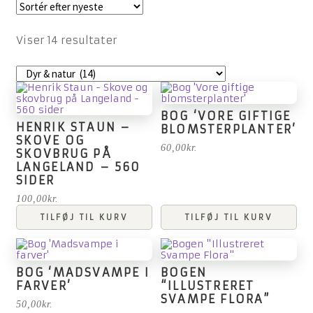
Sorteret
Viser 14 resultater
efter
seneste
BOG ‘VORE GIFTIGE
HENRIK STAUN –
BLOMSTERPLANTER’
SKOVE OG
60,00
kr.
SKOVBRUG PÅ
LANGELAND – 560
SIDER
100,00
kr.
TILFØJ TIL KURV
TILFØJ TIL KURV
BOG ‘MADSVAMPE I
BOGEN
FARVER’
“ILLUSTRERET
SVAMPE FLORA”
50,00
kr.