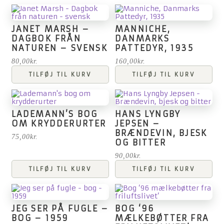
JANET MARSH –
MANNICHE,
DAGBOK FRÅN
DANMARKS
NATUREN – SVENSK
PATTEDYR, 1935
80,00
kr.
160,00
kr.
TILFØJ TIL KURV
TILFØJ TIL KURV
LADEMANN’S BOG
HANS LYNGBY
OM KRYDDERURTER
JEPSEN –
BRÆNDEVIN, BJESK
75,00
kr.
OG BITTER
90,00
kr.
TILFØJ TIL KURV
TILFØJ TIL KURV
JEG SER PÅ FUGLE –
BOG ‘96
BOG – 1959
MÆLKEBØTTER FRA