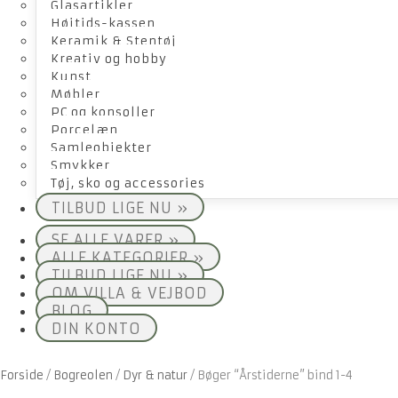
Glasartikler
Højtids-kassen
Keramik & Stentøj
Kreativ og hobby
Kunst
Møbler
PC og konsoller
Porcelæn
Samleobjekter
Smykker
Tøj, sko og accessories
TILBUD LIGE NU »
SE ALLE VARER »
ALLE KATEGORIER »
TILBUD LIGE NU »
OM VILLA & VEJBOD
BLOG
DIN KONTO
Forside
/
Bogreolen
/
Dyr & natur
/
Bøger “Årstiderne” bind 1-4