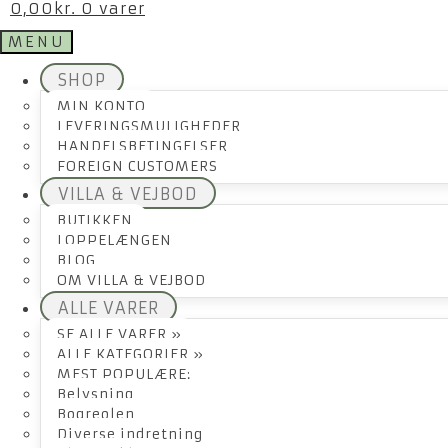
0,00
kr.
0 varer
MENU
SHOP
MIN KONTO
LEVERINGSMULIGHEDER
HANDELSBETINGELSER
FOREIGN CUSTOMERS
VILLA & VEJBOD
BUTIKKEN
LOPPELÆNGEN
BLOG
OM VILLA & VEJBOD
ALLE VARER
SE ALLE VARER »
ALLE KATEGORIER »
MEST POPULÆRE:
Belysning
Bogreolen
Diverse indretning