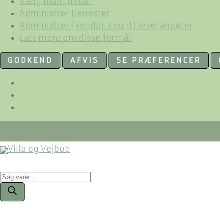
Vælg muligheder
Administrer tjenester
Administrer {vendor_count} leverandører
Læs mere om disse formål
GODKEND
AFVIS
SE PRÆFERENCER
Products
search