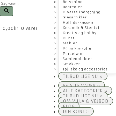
Products
Belysning
search
Bogreolen
Diverse indretning
Glasartikler
Højtids-kassen
Keramik & Stentøj
0,00
kr.
0 varer
Kreativ og hobby
Kunst
Møbler
PC og konsoller
Porcelæn
Samleobjekter
Smykker
Tøj, sko og accessories
TILBUD LIGE NU »
SE ALLE VARER »
ALLE KATEGORIER »
TILBUD LIGE NU »
OM VILLA & VEJBOD
BLOG
DIN KONTO