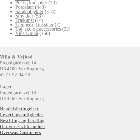
PC og konsoller
(23)
Porcelæn
(440)
Samleobjekter
(314)
Smykker
(58)
Trækunst
(14)
Tæpper og tekstiler
(2)
Tøj, sko og accessories
(93)
Villa Unika
(160)
Villa & Vejbod
Fogedgårdsvej 14
DK4760 Vordingborg
✆ 71 92 04 93
Lager:
Fogedgårdsvej 14
DK4760 Vordingborg
Handelsbetingelser
Leveringsmuligheder
Bestilling og betaling
Om vores virksomhed
Overseas Customers