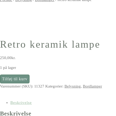
Retro keramik lampe
250,00
kr.
1 på lager
Retro
Tilføj til kurv
keramik
Varenummer (SKU):
11327
Kategorier:
Belysning
,
Bordlamper
lampe
antal
Beskrivelse
Beskrivelse