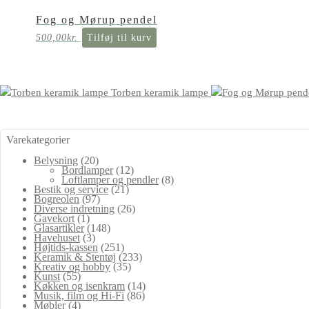
Fog og Mørup pendel
500,00
kr.
Tilføj til kurv
Torben keramik lampe
Varekategorier
Belysning
(20)
Bordlamper
(12)
Loftlamper og pendler
(8)
Bestik og service
(21)
Bogreolen
(97)
Diverse indretning
(26)
Gavekort
(1)
Glasartikler
(148)
Havehuset
(3)
Højtids-kassen
(251)
Keramik & Stentøj
(233)
Kreativ og hobby
(35)
Kunst
(55)
Køkken og isenkram
(14)
Musik, film og Hi-Fi
(86)
Møbler
(4)