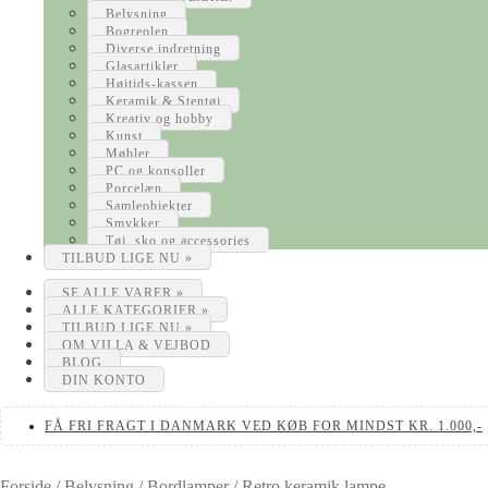
Belysning
Bogreolen
Diverse indretning
Glasartikler
Højtids-kassen
Keramik & Stentøj
Kreativ og hobby
Kunst
Møbler
PC og konsoller
Porcelæn
Samleobjekter
Smykker
Tøj, sko og accessories
TILBUD LIGE NU »
SE ALLE VARER »
ALLE KATEGORIER »
TILBUD LIGE NU »
OM VILLA & VEJBOD
BLOG
DIN KONTO
FÅ FRI FRAGT I DANMARK VED KØB FOR MINDST KR. 1.000,-
Forside
/
Belysning
/
Bordlamper
/
Retro keramik lampe