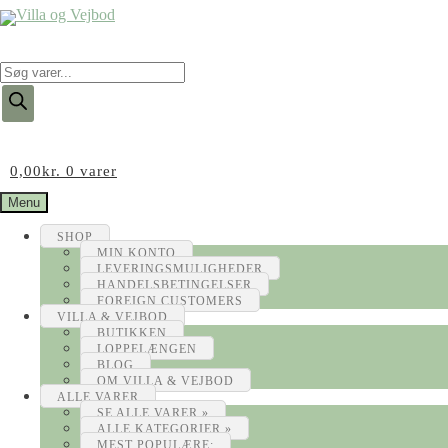
Products
search
0,00
kr.
0 varer
Menu
SHOP
MIN KONTO
LEVERINGSMULIGHEDER
HANDELSBETINGELSER
FOREIGN CUSTOMERS
VILLA & VEJBOD
BUTIKKEN
LOPPELÆNGEN
BLOG
OM VILLA & VEJBOD
ALLE VARER
SE ALLE VARER »
ALLE KATEGORIER »
MEST POPULÆRE: