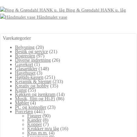
Bing & Grøndahl HANK u. låg
Håndmalet vase
Varekategorier
Belysning
(20)
Bestik og service
(21)
Bogreolen
(97)
Diverse indretning
(26)
Gavekort
(1)
Glasartikler
(148)
Havehuset
(3)
Højtids-kassen
(251)
Keramik & Stentøj
(233)
Kreativ og hobby
(35)
Kunst
(55)
Køkken og isenkram
(14)
Musik, film og Hi-Fi
(86)
Møbler
(4)
PC og konsoller
(23)
Porcelæn
(441)
Figurer
(90)
Kander
(8)
Kopper
(7)
Krukker m/u låg
(16)
Krus m.m.
(4)