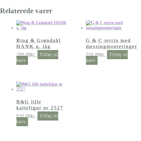
Relaterede varer
Bing & Grøndahl
G & C terrin med
HANK u. låg
messingmonteringer
200,00
kr.
Tilføj til
550,00
kr.
Tilføj til
kurv
kurv
B&G lille
kattefigur nr 2527
650,00
kr.
Tilføj til
kurv