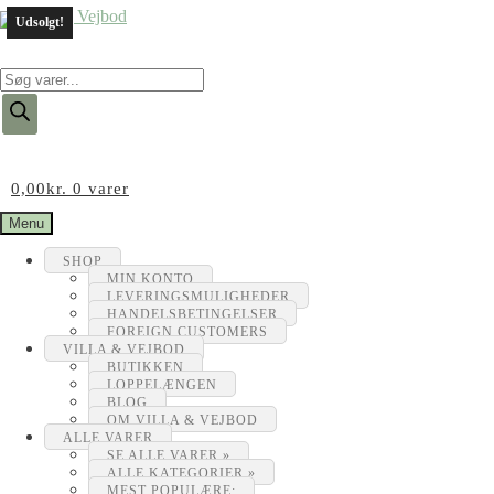
Udsolgt!
Products
search
0,00
kr.
0 varer
Menu
SHOP
MIN KONTO
LEVERINGSMULIGHEDER
HANDELSBETINGELSER
FOREIGN CUSTOMERS
VILLA & VEJBOD
BUTIKKEN
LOPPELÆNGEN
BLOG
OM VILLA & VEJBOD
ALLE VARER
SE ALLE VARER »
ALLE KATEGORIER »
MEST POPULÆRE: