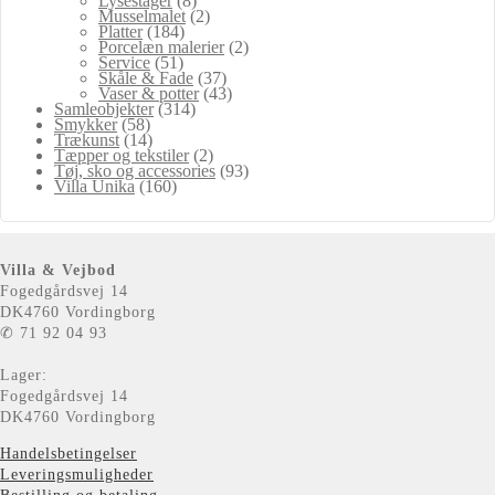
Lysestager
(8)
Musselmalet
(2)
Platter
(184)
Porcelæn malerier
(2)
Service
(51)
Skåle & Fade
(37)
Vaser & potter
(43)
Samleobjekter
(314)
Smykker
(58)
Trækunst
(14)
Tæpper og tekstiler
(2)
Tøj, sko og accessories
(93)
Villa Unika
(160)
Villa & Vejbod
Fogedgårdsvej 14
DK4760 Vordingborg
✆ 71 92 04 93
Lager:
Fogedgårdsvej 14
DK4760 Vordingborg
Handelsbetingelser
Leveringsmuligheder