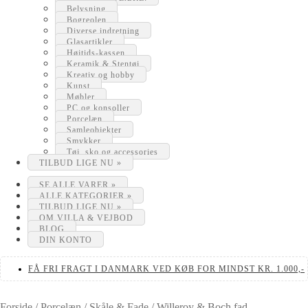
Belysning
Bogreolen
Diverse indretning
Glasartikler
Højtids-kassen
Keramik & Stentøj
Kreativ og hobby
Kunst
Møbler
PC og konsoller
Porcelæn
Samleobjekter
Smykker
Tøj, sko og accessories
TILBUD LIGE NU »
SE ALLE VARER »
ALLE KATEGORIER »
TILBUD LIGE NU »
OM VILLA & VEJBOD
BLOG
DIN KONTO
FÅ FRI FRAGT I DANMARK VED KØB FOR MINDST KR. 1.000,-
Forside
/
Porcelæn
/
Skåle & Fade
/
Willeroy & Boch fad