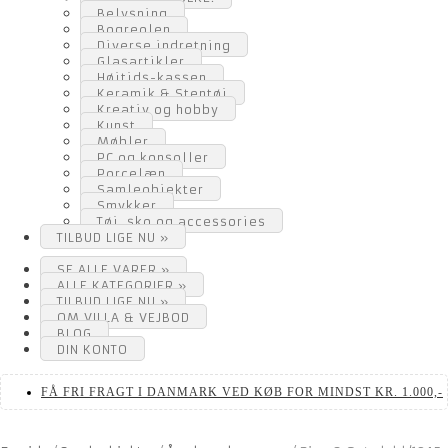
Belysning
Bogreolen
Diverse indretning
Glasartikler
Højtids-kassen
Keramik & Stentøj
Kreativ og hobby
Kunst
Møbler
PC og konsoller
Porcelæn
Samleobjekter
Smykker
Tøj, sko og accessories
TILBUD LIGE NU »
SE ALLE VARER »
ALLE KATEGORIER »
TILBUD LIGE NU »
OM VILLA & VEJBOD
BLOG
DIN KONTO
FÅ FRI FRAGT I DANMARK VED KØB FOR MINDST KR. 1.000,-