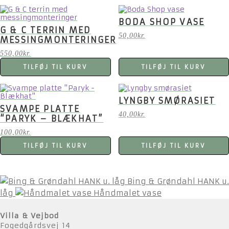
BODA SHOP VASE
G & C TERRIN MED
50,00
kr.
MESSINGMONTERINGER
550,00
kr.
TILFØJ TIL KURV
TILFØJ TIL KURV
LYNGBY SMØRASIET
SVAMPE PLATTE
40,00
kr.
“PARYK – BLÆKHAT”
100,00
kr.
TILFØJ TIL KURV
TILFØJ TIL KURV
Bing & Grøndahl HANK u.
låg
Håndmalet vase
Villa & Vejbod
Fogedgårdsvej 14