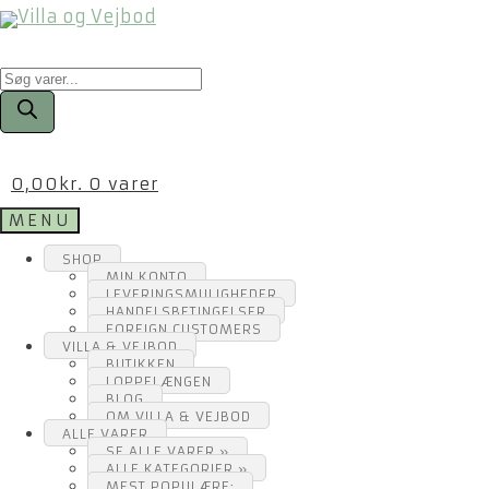
Products
search
0,00
kr.
0 varer
MENU
SHOP
MIN KONTO
LEVERINGSMULIGHEDER
HANDELSBETINGELSER
FOREIGN CUSTOMERS
VILLA & VEJBOD
BUTIKKEN
LOPPELÆNGEN
BLOG
OM VILLA & VEJBOD
ALLE VARER
SE ALLE VARER »
ALLE KATEGORIER »
MEST POPULÆRE: