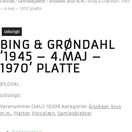
Forside
/
Samleobjekter
/
Årsskeer, krus m.m.
/
Bing & Grøndahl ‘1945
– 4.maj – 1970’ platte
Udsolgt!
BING & GRØNDAHL
‘1945 – 4.MAJ –
1970’ PLATTE
85,00
kr.
Udsolgt!
Varenummer (SKU):
10306
Kategorier:
Årsskeer, krus
m.m.
,
Platter
,
Porcelæn
,
Samleobjekter
Beskrivelse