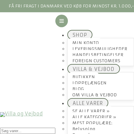
FÅ FRI FRAGT I DANMARK VED KØB FOR MINDST KR. 1.000,
SHOP
MIN KONTO
LEVERINGSMULIGHEDER
HANDELSBETINGELSER
FOREIGN CUSTOMERS
VILLA & VEJBOD
BUTIKKEN
LOPPELÆNGEN
BLOG
OM VILLA & VEJBOD
ALLE VARER
SE ALLE VARER »
ALLE KATEGORIER »
MEST POPULÆRE:
Products
Belysning
search