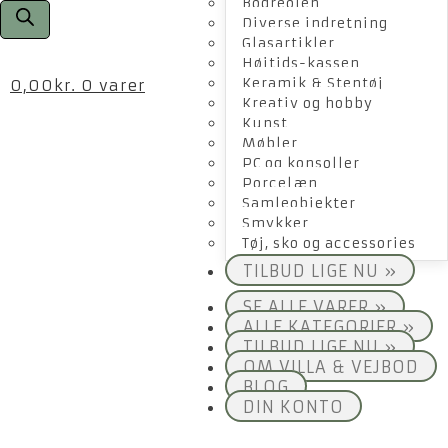
Bogreolen
Diverse indretning
Glasartikler
Højtids-kassen
Keramik & Stentøj
0,00
kr.
0 varer
Kreativ og hobby
Kunst
Møbler
PC og konsoller
Porcelæn
Samleobjekter
Smykker
Tøj, sko og accessories
TILBUD LIGE NU »
SE ALLE VARER »
ALLE KATEGORIER »
TILBUD LIGE NU »
OM VILLA & VEJBOD
BLOG
DIN KONTO