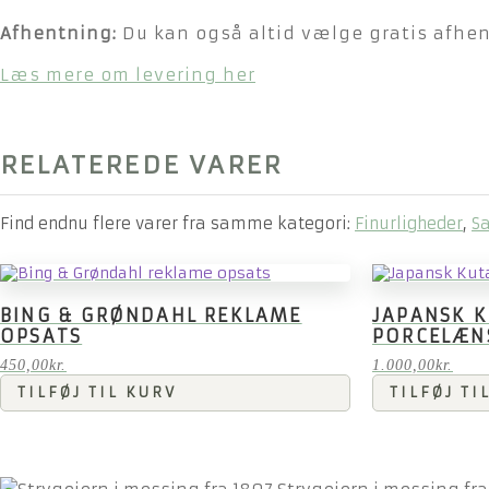
Afhentning:
Du kan også altid vælge gratis afhent
Læs mere om levering her
RELATEREDE VARER
Find endnu flere varer fra samme kategori:
Finurligheder
,
S
BING & GRØNDAHL REKLAME
JAPANSK 
OPSATS
PORCELÆN
450,00
kr.
1.000,00
kr.
TILFØJ TIL KURV
TILFØJ TI