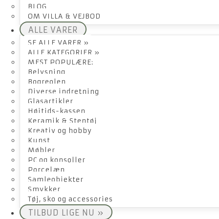
BLOG
OM VILLA & VEJBOD
ALLE VARER
SE ALLE VARER »
ALLE KATEGORIER »
MEST POPULÆRE:
Belysning
Bogreolen
Diverse indretning
Glasartikler
Højtids-kassen
Keramik & Stentøj
Kreativ og hobby
Kunst
Møbler
PC og konsoller
Porcelæn
Samleobjekter
Smykker
Tøj, sko og accessories
TILBUD LIGE NU »