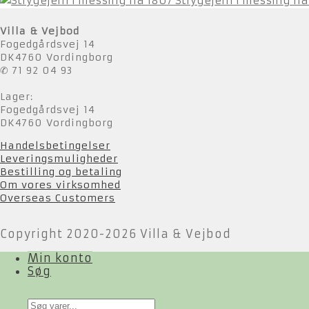
Strygejern i messing fra
Villa & Vejbod
Fogedgårdsvej 14
DK4760 Vordingborg
✆ 71 92 04 93
Lager:
Fogedgårdsvej 14
DK4760 Vordingborg
Handelsbetingelser
Leveringsmuligheder
Bestilling og betaling
Om vores virksomhed
Overseas Customers
Copyright 2020-2026 Villa & Vejbod
Min konto
Søg
Products
search