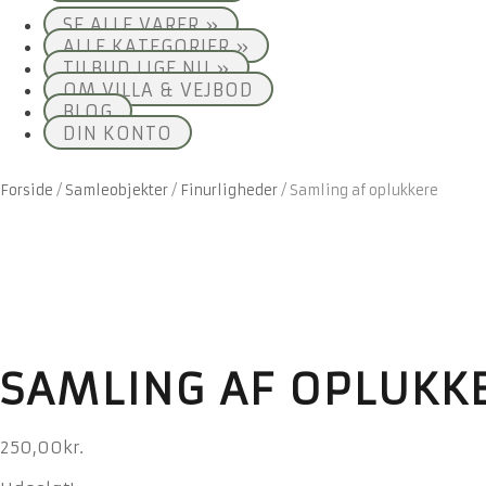
SE ALLE VARER »
ALLE KATEGORIER »
TILBUD LIGE NU »
OM VILLA & VEJBOD
BLOG
DIN KONTO
Forside
/
Samleobjekter
/
Finurligheder
/
Samling af oplukkere
SAMLING AF OPLUKK
250,00
kr.