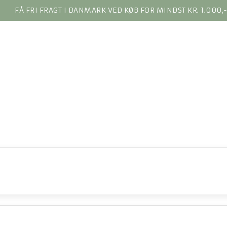
FÅ FRI FRAGT I DANMARK VED KØB FOR MINDST KR. 1.000,