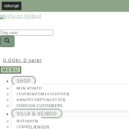
Udsolgt!
Products
search
0,00
kr.
0 varer
MENU
SHOP
MIN KONTO
LEVERINGSMULIGHEDER
HANDELSBETINGELSER
FOREIGN CUSTOMERS
VILLA & VEJBOD
BUTIKKEN
LOPPELÆNGEN