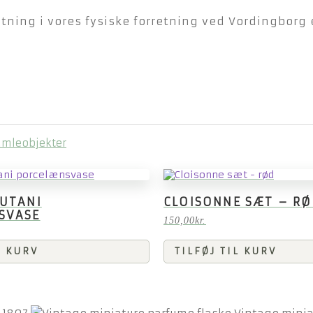
ning i vores fysiske forretning ved Vordingborg e
amleobjekter
KUTANI
CLOISONNE SÆT – R
SVASE
150,00
kr.
L KURV
TILFØJ TIL KURV