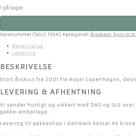
1 på lager
Royal
Copenhagen
stort
Varenummer (SKU):
15842
Kategorier:
Årsskeer, krus m.m
årskrus
Beskrivelse
2001
Levering
antal
BESKRIVELSE
Stort årskrus fra 2001 fra Royal Copenhagen, desig
LEVERING & AFHENTNING
Vi sender hurtigt og sikkert med DAO og GLS over 
pakke-emballage.
Levering til pakkeshop i Danmark koster 49 kroner