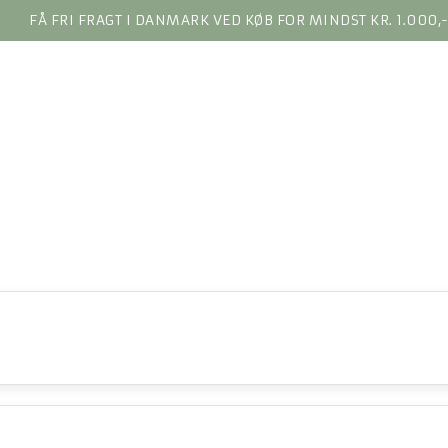
FÅ FRI FRAGT I DANMARK VED KØB FOR MINDST KR. 1.000,