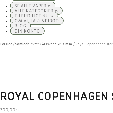
SE ALLE VARER »
ALLE KATEGORIER »
TILBUD LIGE NU »
OM VILLA & VEJBOD
BLOG
DIN KONTO
Forside
/
Samleobjekter
/
Årsskeer, krus m.m.
/
Royal Copenhagen stor
ROYAL COPENHAGEN 
200,00
kr.