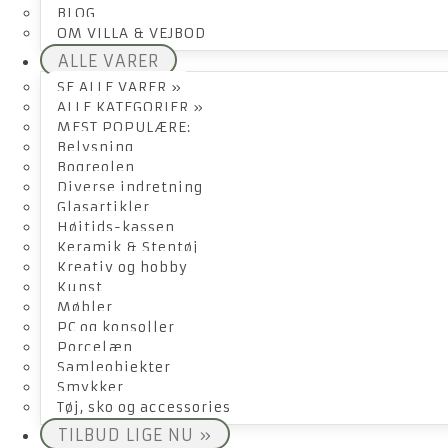
BLOG
OM VILLA & VEJBOD
ALLE VARER
SE ALLE VARER »
ALLE KATEGORIER »
MEST POPULÆRE:
Belysning
Bogreolen
Diverse indretning
Glasartikler
Højtids-kassen
Keramik & Stentøj
Kreativ og hobby
Kunst
Møbler
PC og konsoller
Porcelæn
Samleobjekter
Smykker
Tøj, sko og accessories
TILBUD LIGE NU »