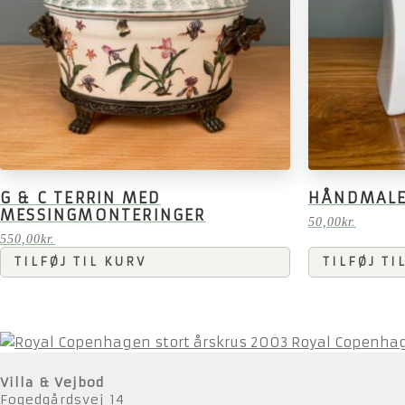
G & C TERRIN MED
HÅNDMALE
MESSINGMONTERINGER
50,00
kr.
550,00
kr.
TILFØJ TIL KURV
TILFØJ TI
Royal Copenhag
Villa & Vejbod
Fogedgårdsvej 14