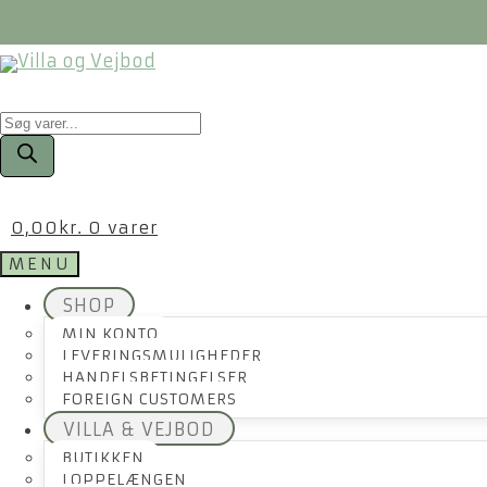
Products
search
0,00
kr.
0 varer
MENU
SHOP
MIN KONTO
LEVERINGSMULIGHEDER
HANDELSBETINGELSER
FOREIGN CUSTOMERS
VILLA & VEJBOD
BUTIKKEN
LOPPELÆNGEN