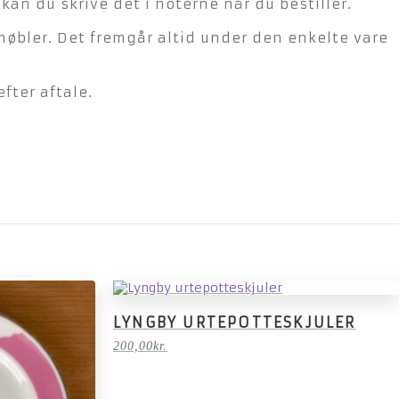
n du skrive det i noterne når du bestiller.
møbler. Det fremgår altid under den enkelte vare
fter aftale.
LYNGBY URTEPOTTESKJULER
200,00
kr.