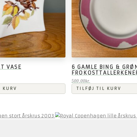
T VASE
6 GAMLE BING & GRØ
FROKOSTTALLERKENE
500,00
kr.
L KURV
TILFØJ TIL KURV
en stort årskrus 2003