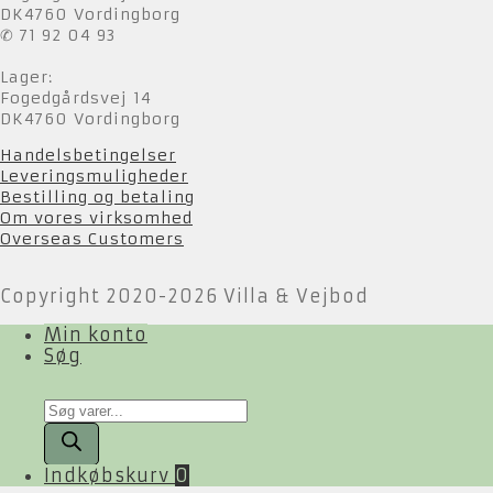
DK4760 Vordingborg
✆ 71 92 04 93
Lager:
Fogedgårdsvej 14
DK4760 Vordingborg
Handelsbetingelser
Leveringsmuligheder
Bestilling og betaling
Om vores virksomhed
Overseas Customers
Copyright 2020-2026 Villa & Vejbod
Min konto
Søg
Products
search
Indkøbskurv
0