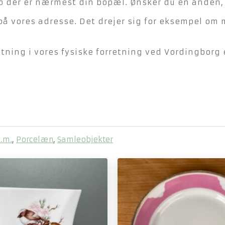
der er nærmest din bopæl. Ønsker du en anden, ka
på vores adresse. Det drejer sig for eksempel om 
ning i vores fysiske forretning ved Vordingborg e
m.m.
,
Porcelæn
,
Samleobjekter