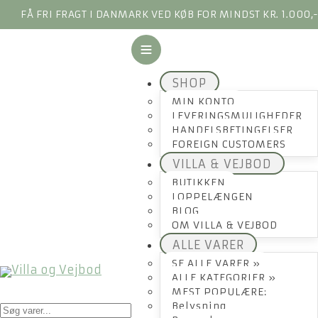
FÅ FRI FRAGT I DANMARK VED KØB FOR MINDST KR. 1.000,
SHOP
MIN KONTO
LEVERINGSMULIGHEDER
HANDELSBETINGELSER
FOREIGN CUSTOMERS
VILLA & VEJBOD
BUTIKKEN
LOPPELÆNGEN
BLOG
OM VILLA & VEJBOD
ALLE VARER
SE ALLE VARER »
ALLE KATEGORIER »
MEST POPULÆRE:
Products
Belysning
search