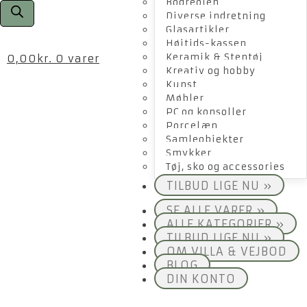
Bogreolen
Diverse indretning
Glasartikler
Højtids-kassen
Keramik & Stentøj
0,00
kr.
0 varer
Kreativ og hobby
Kunst
Møbler
PC og konsoller
Porcelæn
Samleobjekter
Smykker
Tøj, sko og accessories
TILBUD LIGE NU »
SE ALLE VARER »
ALLE KATEGORIER »
TILBUD LIGE NU »
OM VILLA & VEJBOD
BLOG
DIN KONTO