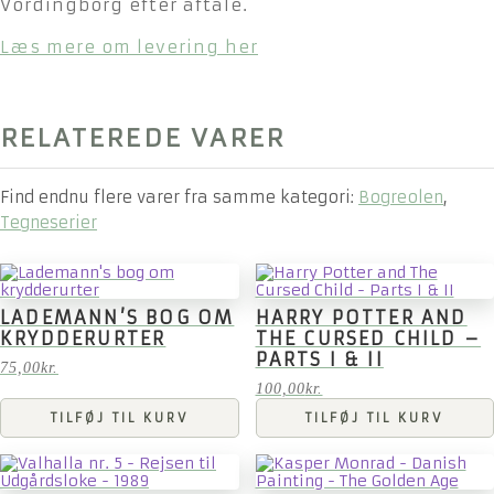
Vordingborg efter aftale.
Læs mere om levering her
RELATEREDE VARER
Find endnu flere varer fra samme kategori:
Bogreolen
,
Tegneserier
LADEMANN’S BOG OM
HARRY POTTER AND
KRYDDERURTER
THE CURSED CHILD –
PARTS I & II
75,00
kr.
100,00
kr.
TILFØJ TIL KURV
TILFØJ TIL KURV