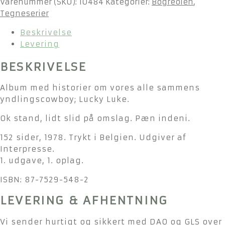
Varenummer (SKU):
10484
Kategorier:
Bogreolen
,
Tegneserier
Beskrivelse
Levering
BESKRIVELSE
Album med historier om vores alle sammens
yndlingscowboy; Lucky Luke.
Ok stand, lidt slid på omslag. Pæn indeni.
152 sider, 1978. Trykt i Belgien. Udgiver af
Interpresse.
1. udgave, 1. oplag.
ISBN: 87-7529-548-2
LEVERING & AFHENTNING
Vi sender hurtigt og sikkert med DAO og GLS over