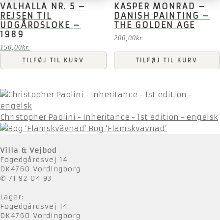
VALHALLA NR. 5 –
KASPER MONRAD –
REJSEN TIL
DANISH PAINTING –
UDGÅRDSLOKE –
THE GOLDEN AGE
1989
200,00
kr.
150,00
kr.
TILFØJ TIL KURV
TILFØJ TIL KURV
Christopher Paolini - Inheritance - 1st edition - engelsk
Bog ‘Flamskvävnad’
Villa & Vejbod
Fogedgårdsvej 14
DK4760 Vordingborg
✆ 71 92 04 93
Lager:
Fogedgårdsvej 14
DK4760 Vordingborg