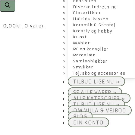
Bogreolen
Diverse indretning
Glasartikler
Højtids-kassen
Keramik & Stentøj
0,00
kr.
0 varer
Kreativ og hobby
Kunst
Møbler
PC og konsoller
Porcelæn
Samleobjekter
Smykker
Tøj, sko og accessories
TILBUD LIGE NU »
SE ALLE VARER »
ALLE KATEGORIER »
TILBUD LIGE NU »
OM VILLA & VEJBOD
BLOG
DIN KONTO