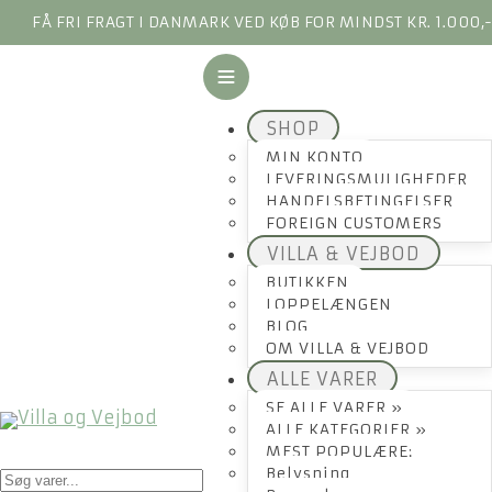
FÅ FRI FRAGT I DANMARK VED KØB FOR MINDST KR. 1.000,
SHOP
MIN KONTO
LEVERINGSMULIGHEDER
HANDELSBETINGELSER
FOREIGN CUSTOMERS
VILLA & VEJBOD
BUTIKKEN
LOPPELÆNGEN
BLOG
OM VILLA & VEJBOD
ALLE VARER
SE ALLE VARER »
ALLE KATEGORIER »
MEST POPULÆRE:
Products
Belysning
search