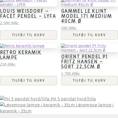
LOUIS WEISDORF –
GAMMEL LE KLINT
FACET PENDEL – LYFA
MODEL 171 MEDIUM
40CM Ø
2.500,00
kr.
500,00
kr.
TILFØJ TIL KURV
TILFØJ TIL KURV
RETRO KERAMIK
ORIENT PENDEL P1
LAMPE
FRITZ HANSEN –
250,00
kr.
SORT 22,5CM Ø
1.700,00
kr.
TILFØJ TIL KURV
TILFØJ TIL KURV
PH 5 pendel hvid/lilla
Løvemose lampe i
keramik - 35cm