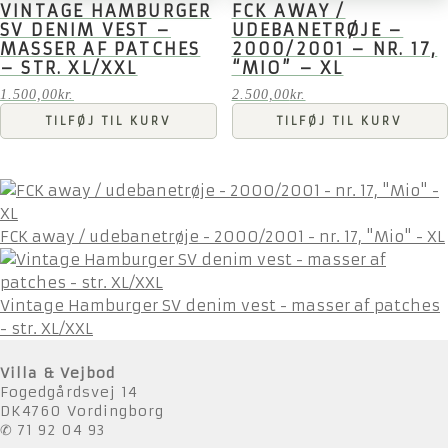
VINTAGE HAMBURGER
FCK AWAY /
SV DENIM VEST –
UDEBANETRØJE –
MASSER AF PATCHES
2000/2001 – NR. 17,
– STR. XL/XXL
“MIO” – XL
1.500,00
kr.
2.500,00
kr.
TILFØJ TIL KURV
TILFØJ TIL KURV
FCK away / udebanetrøje - 2000/2001 - nr. 17, "Mio" - XL
Vintage Hamburger SV denim vest - masser af patches
- str. XL/XXL
Villa & Vejbod
Fogedgårdsvej 14
DK4760 Vordingborg
✆ 71 92 04 93