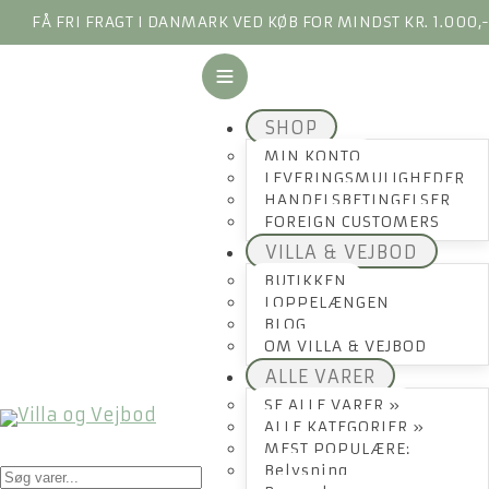
FÅ FRI FRAGT I DANMARK VED KØB FOR MINDST KR. 1.000,
SHOP
MIN KONTO
LEVERINGSMULIGHEDER
HANDELSBETINGELSER
FOREIGN CUSTOMERS
VILLA & VEJBOD
BUTIKKEN
LOPPELÆNGEN
BLOG
OM VILLA & VEJBOD
ALLE VARER
SE ALLE VARER »
ALLE KATEGORIER »
MEST POPULÆRE:
Products
Belysning
search