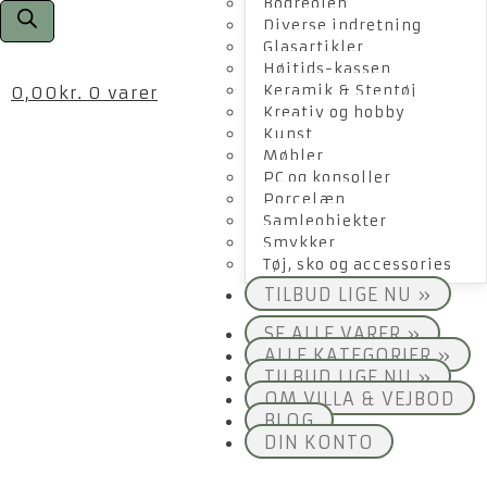
Bogreolen
Diverse indretning
Glasartikler
Højtids-kassen
Keramik & Stentøj
0,00
kr.
0 varer
Kreativ og hobby
Kunst
Møbler
PC og konsoller
Porcelæn
Samleobjekter
Smykker
Tøj, sko og accessories
TILBUD LIGE NU »
SE ALLE VARER »
ALLE KATEGORIER »
TILBUD LIGE NU »
OM VILLA & VEJBOD
BLOG
DIN KONTO