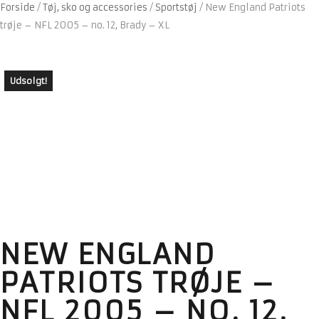
Forside
/
Tøj, sko og accessories
/
Sportstøj
/
New England Patriots
trøje – NFL 2005 – no. 12, Brady – XL
Udsolgt!
NEW ENGLAND
PATRIOTS TRØJE –
NFL 2005 – NO. 12,