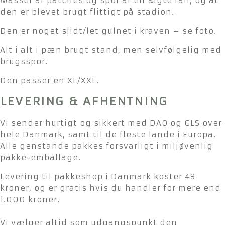
Masser af patches og spor af en ægte fan, og at
den er blevet brugt flittigt på stadion.
Den er noget slidt/let gulnet i kraven – se foto.
Alt i alt i pæn brugt stand, men selvfølgelig med
brugsspor.
Den passer en XL/XXL.
LEVERING & AFHENTNING
Vi sender hurtigt og sikkert med DAO og GLS over
hele Danmark, samt til de fleste lande i Europa.
Alle genstande pakkes forsvarligt i miljøvenlig
pakke-emballage.
Levering til pakkeshop i Danmark koster 49
kroner, og er gratis hvis du handler for mere end
1.000 kroner.
Vi vælger altid som udgangspunkt den