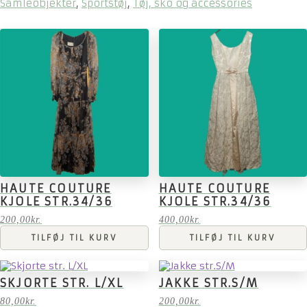
Samleobjekter
,
Sportstøj
,
Tøj, sko og accessories
HAUTE COUTURE
HAUTE COUTURE
KJOLE STR.34/36
KJOLE STR.34/36
200,00
kr.
400,00
kr.
TILFØJ TIL KURV
TILFØJ TIL KURV
SKJORTE STR. L/XL
JAKKE STR.S/M
80,00
kr.
200,00
kr.