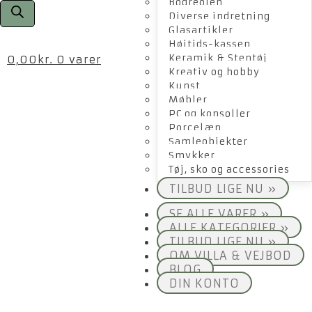
Bogreolen
Diverse indretning
Glasartikler
Højtids-kassen
Keramik & Stentøj
0,00
kr.
0 varer
Kreativ og hobby
Kunst
Møbler
PC og konsoller
Porcelæn
Samleobjekter
Smykker
Tøj, sko og accessories
TILBUD LIGE NU »
SE ALLE VARER »
ALLE KATEGORIER »
TILBUD LIGE NU »
OM VILLA & VEJBOD
BLOG
DIN KONTO