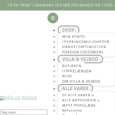
FÅ FRI FRAGT I DANMARK VED KØB FOR MINDST KR. 1.000,
SHOP
MIN KONTO
LEVERINGSMULIGHEDER
HANDELSBETINGELSER
FOREIGN CUSTOMERS
VILLA & VEJBOD
BUTIKKEN
LOPPELÆNGEN
BLOG
OM VILLA & VEJBOD
ALLE VARER
SE ALLE VARER »
ALLE KATEGORIER »
MEST POPULÆRE:
Products
Belysning
search