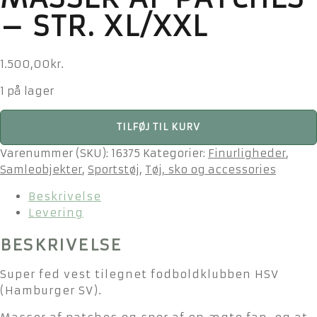
– STR. XL/XXL
1.500,00
kr.
1 på lager
Vintage
TILFØJ TIL KURV
Hamburger
SV
Varenummer (SKU):
16375
Kategorier:
Finurligheder
,
denim
Samleobjekter
,
Sportstøj
,
Tøj, sko og accessories
vest
Beskrivelse
-
Levering
masser
af
BESKRIVELSE
patches
-
Super fed vest tilegnet fodboldklubben HSV
str.
(Hamburger SV).
XL/XXL
antal