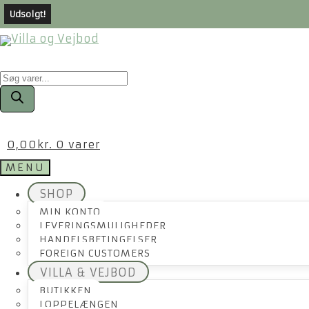
Udsolgt!
Products
search
0,00
kr.
0 varer
MENU
SHOP
MIN KONTO
LEVERINGSMULIGHEDER
HANDELSBETINGELSER
FOREIGN CUSTOMERS
VILLA & VEJBOD
BUTIKKEN
LOPPELÆNGEN