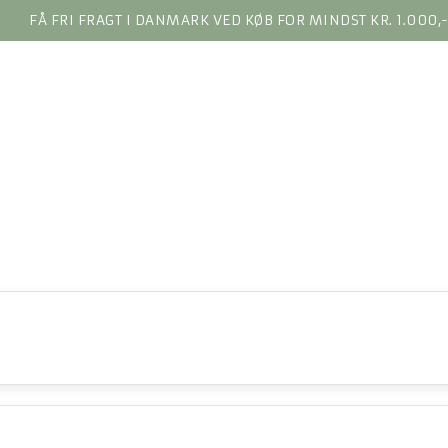
FÅ FRI FRAGT I DANMARK VED KØB FOR MINDST KR. 1.000,