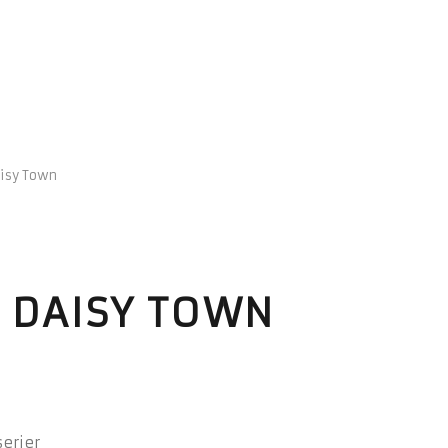
aisy Town
– DAISY TOWN
erier