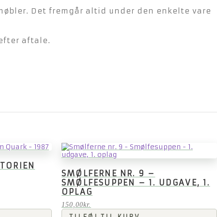
møbler. Det fremgår altid under den enkelte vare
fter aftale.
STORIEN
SMØLFERNE NR. 9 –
SMØLFESUPPEN – 1. UDGAVE, 1.
OPLAG
150,00
kr.
TILFØJ TIL KURV