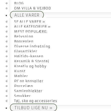
BLOG
OM VILLA & VEJBOD
ALLE VARER
SE ALLE VARER »
ALLE KATEGORIER »
MEST POPULÆRE:
Belysning
Bogreolen
Diverse indretning
Glasartikler
Højtids-kassen
Keramik & Stentøj
Kreativ og hobby
Kunst
Møbler
PC og konsoller
Porcelæn
Samleobjekter
Smykker
Tøj, sko og accessories
TILBUD LIGE NU »