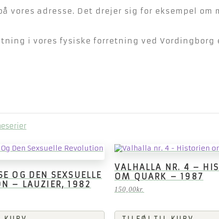
på vores adresse. Det drejer sig for eksempel om 
ning i vores fysiske forretning ved Vordingborg e
eserier
VALHALLA NR. 4 – HI
SE OG DEN SEXSUELLE
OM QUARK – 1987
N – LAUZIER, 1982
150,00
kr.
L KURV
TILFØJ TIL KURV