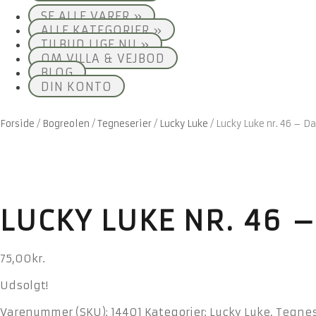
SE ALLE VARER »
ALLE KATEGORIER »
TILBUD LIGE NU »
OM VILLA & VEJBOD
BLOG
DIN KONTO
Forside
/
Bogreolen
/
Tegneserier
/
Lucky Luke
/
Lucky Luke nr. 46 – D
LUCKY LUKE NR. 46 
75,00
kr.
Udsolgt!
Varenummer (SKU):
14401
Kategorier:
Lucky Luke
,
Tegnes