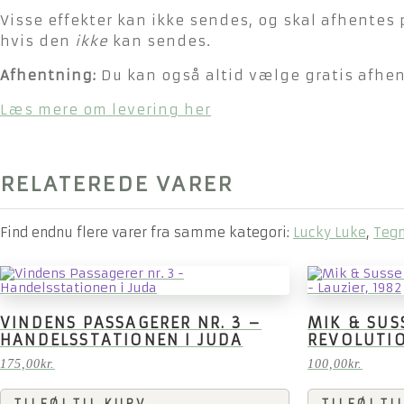
Visse effekter kan ikke sendes, og skal afhentes 
hvis den
ikke
kan sendes.
Afhentning:
Du kan også altid vælge gratis afhent
Læs mere om levering her
RELATEREDE VARER
Find endnu flere varer fra samme kategori:
Lucky Luke
,
Tegn
VINDENS PASSAGERER NR. 3 –
MIK & SUS
HANDELSSTATIONEN I JUDA
REVOLUTIO
175,00
kr.
100,00
kr.
TILFØJ TIL KURV
TILFØJ TI