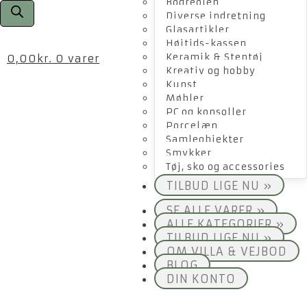
Bogreolen
Diverse indretning
Glasartikler
Højtids-kassen
Keramik & Stentøj
0,00
kr.
0 varer
Kreativ og hobby
Kunst
Møbler
PC og konsoller
Porcelæn
Samleobjekter
Smykker
Tøj, sko og accessories
TILBUD LIGE NU »
SE ALLE VARER »
ALLE KATEGORIER »
TILBUD LIGE NU »
OM VILLA & VEJBOD
BLOG
DIN KONTO