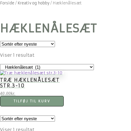
Forside
/
Kreativ og hobby
/
Hæklenålesæt
HÆKLENÅLESÆT
Viser 1 resultat
TRÆ HÆKLENÅLESÆT
STR.3-10
40,00
kr.
TILFØJ TIL KURV
Viser 1 resultat