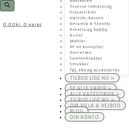
Bogreolen
Diverse indretning
Glasartikler
Højtids-kassen
Keramik & Stentøj
0,00
kr.
0 varer
Kreativ og hobby
Kunst
Møbler
PC og konsoller
Porcelæn
Samleobjekter
Smykker
Tøj, sko og accessories
TILBUD LIGE NU »
SE ALLE VARER »
ALLE KATEGORIER »
TILBUD LIGE NU »
OM VILLA & VEJBOD
BLOG
DIN KONTO