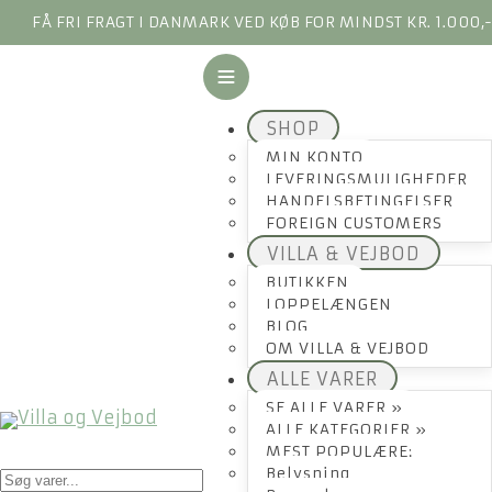
FÅ FRI FRAGT I DANMARK VED KØB FOR MINDST KR. 1.000,
SHOP
MIN KONTO
LEVERINGSMULIGHEDER
HANDELSBETINGELSER
FOREIGN CUSTOMERS
VILLA & VEJBOD
BUTIKKEN
LOPPELÆNGEN
BLOG
OM VILLA & VEJBOD
ALLE VARER
SE ALLE VARER »
ALLE KATEGORIER »
MEST POPULÆRE:
Products
Belysning
search