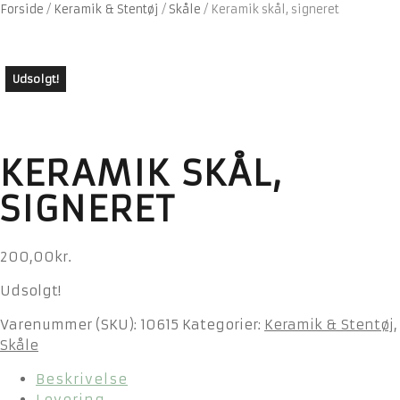
Forside
/
Keramik & Stentøj
/
Skåle
/
Keramik skål, signeret
Udsolgt!
KERAMIK SKÅL,
SIGNERET
200,00
kr.
Udsolgt!
Varenummer (SKU):
10615
Kategorier:
Keramik & Stentøj
,
Skåle
Beskrivelse
Levering