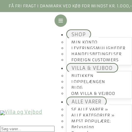
FÅ FRI FRAGT I DANMARK VED KØB FOR MINDST KR. 1.000,
SHOP
MIN KONTO
LEVERINGSMULIGHEDER
HANDELSBETINGELSER
FOREIGN CUSTOMERS
VILLA & VEJBOD
BUTIKKEN
LOPPELÆNGEN
BLOG
OM VILLA & VEJBOD
ALLE VARER
SE ALLE VARER »
ALLE KATEGORIER »
MEST POPULÆRE:
Products
Belysning
search