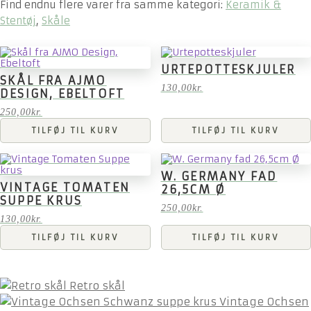
Find endnu flere varer fra samme kategori:
Keramik &
Stentøj
,
Skåle
URTEPOTTESKJULER
SKÅL FRA AJMO
130,00
kr.
DESIGN, EBELTOFT
250,00
kr.
TILFØJ TIL KURV
TILFØJ TIL KURV
W. GERMANY FAD
VINTAGE TOMATEN
26,5CM Ø
SUPPE KRUS
250,00
kr.
130,00
kr.
TILFØJ TIL KURV
TILFØJ TIL KURV
Retro skål
Vintage Ochsen