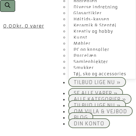
Bogreolen
Diverse indretning
Glasartikler
Højtids-kassen
Keramik & Stentøj
0,00
kr.
0 varer
Kreativ og hobby
Kunst
Møbler
PC og konsoller
Porcelæn
Samleobjekter
Smykker
Tøj, sko og accessories
TILBUD LIGE NU »
SE ALLE VARER »
ALLE KATEGORIER »
TILBUD LIGE NU »
OM VILLA & VEJBOD
BLOG
DIN KONTO