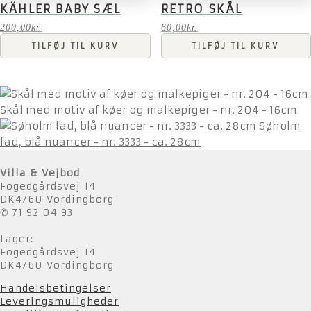
KÄHLER BABY SÆL
RETRO SKÅL
200,00
kr.
60,00
kr.
TILFØJ TIL KURV
TILFØJ TIL KURV
Skål med motiv af køer og malkepiger - nr. 204 - 16cm
Søholm
fad, blå nuancer - nr. 3333 - ca. 28cm
Villa & Vejbod
Fogedgårdsvej 14
DK4760 Vordingborg
✆ 71 92 04 93
Lager:
Fogedgårdsvej 14
DK4760 Vordingborg
Handelsbetingelser
Leveringsmuligheder