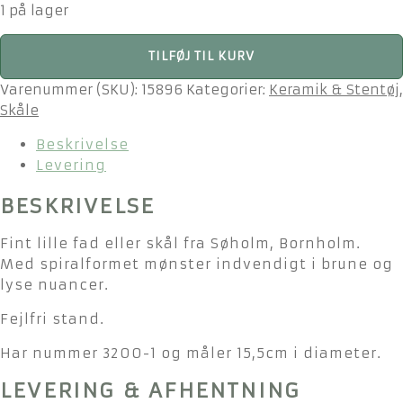
1 på lager
Søholm
TILFØJ TIL KURV
skål
/
Varenummer (SKU):
15896
Kategorier:
Keramik & Stentøj
,
fad
Skåle
i
Beskrivelse
keramik
Levering
-
nr.
BESKRIVELSE
3200-
1
Fint lille fad eller skål fra Søholm, Bornholm.
-
Med spiralformet mønster indvendigt i brune og
15,5cm
lyse nuancer.
antal
Fejlfri stand.
Har nummer 3200-1 og måler 15,5cm i diameter.
LEVERING & AFHENTNING