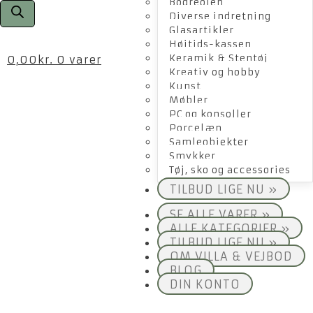
Bogreolen
Diverse indretning
Glasartikler
Højtids-kassen
Keramik & Stentøj
0,00
kr.
0 varer
Kreativ og hobby
Kunst
Møbler
PC og konsoller
Porcelæn
Samleobjekter
Smykker
Tøj, sko og accessories
TILBUD LIGE NU »
SE ALLE VARER »
ALLE KATEGORIER »
TILBUD LIGE NU »
OM VILLA & VEJBOD
BLOG
DIN KONTO