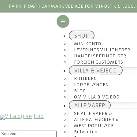
FÅ FRI FRAGT I DANMARK VED KØB FOR MINDST KR. 1.000,
SHOP
MIN KONTO
LEVERINGSMULIGHEDER
HANDELSBETINGELSER
FOREIGN CUSTOMERS
VILLA & VEJBOD
BUTIKKEN
LOPPELÆNGEN
BLOG
OM VILLA & VEJBOD
ALLE VARER
SE ALLE VARER »
ALLE KATEGORIER »
MEST POPULÆRE:
Products
Belysning
search