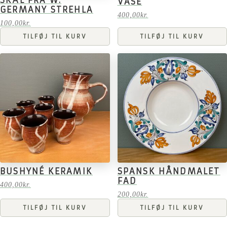
VASE
GERMANY STREHLA
400,00
kr.
100,00
kr.
TILFØJ TIL KURV
TILFØJ TIL KURV
BUSHYNÉ KERAMIK
SPANSK HÅNDMALET
FAD
400,00
kr.
200,00
kr.
TILFØJ TIL KURV
TILFØJ TIL KURV