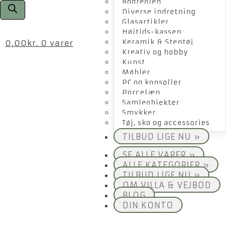
Bogreolen
Diverse indretning
Glasartikler
Højtids-kassen
Keramik & Stentøj
0,00
kr.
0 varer
Kreativ og hobby
Kunst
Møbler
PC og konsoller
Porcelæn
Samleobjekter
Smykker
Tøj, sko og accessories
TILBUD LIGE NU »
SE ALLE VARER »
ALLE KATEGORIER »
TILBUD LIGE NU »
OM VILLA & VEJBOD
BLOG
DIN KONTO