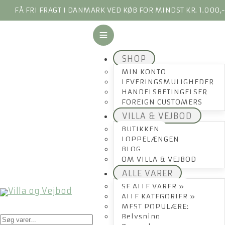
FÅ FRI FRAGT I DANMARK VED KØB FOR MINDST KR. 1.000,
SHOP
MIN KONTO
LEVERINGSMULIGHEDER
HANDELSBETINGELSER
FOREIGN CUSTOMERS
VILLA & VEJBOD
BUTIKKEN
LOPPELÆNGEN
BLOG
OM VILLA & VEJBOD
ALLE VARER
SE ALLE VARER »
ALLE KATEGORIER »
MEST POPULÆRE:
Products
Belysning
search