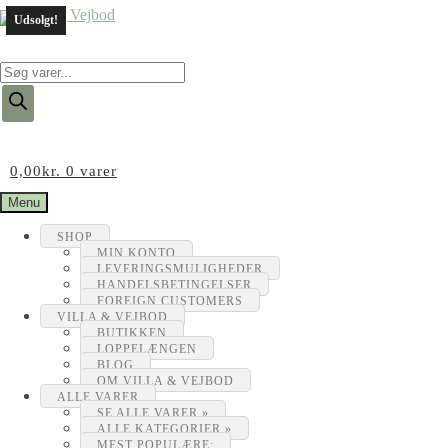
Udsolgt!
Products
search
0,00
kr.
0 varer
Menu
SHOP
MIN KONTO
LEVERINGSMULIGHEDER
HANDELSBETINGELSER
FOREIGN CUSTOMERS
VILLA & VEJBOD
BUTIKKEN
LOPPELÆNGEN
BLOG
OM VILLA & VEJBOD
ALLE VARER
SE ALLE VARER »
ALLE KATEGORIER »
MEST POPULÆRE: