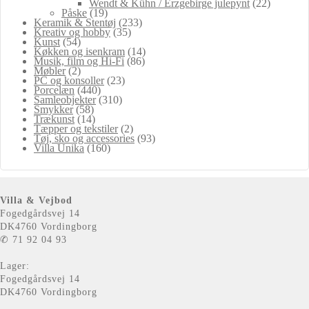
Wendt & Kühn / Erzgebirge julepynt
(22)
Påske
(19)
Keramik & Stentøj
(233)
Kreativ og hobby
(35)
Kunst
(54)
Køkken og isenkram
(14)
Musik, film og Hi-Fi
(86)
Møbler
(2)
PC og konsoller
(23)
Porcelæn
(440)
Samleobjekter
(310)
Smykker
(58)
Trækunst
(14)
Tæpper og tekstiler
(2)
Tøj, sko og accessories
(93)
Villa Unika
(160)
Villa & Vejbod
Fogedgårdsvej 14
DK4760 Vordingborg
✆ 71 92 04 93
Lager:
Fogedgårdsvej 14
DK4760 Vordingborg