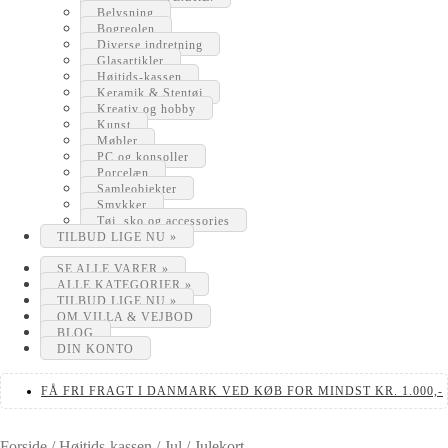
Belysning
Bogreolen
Diverse indretning
Glasartikler
Højtids-kassen
Keramik & Stentøj
Kreativ og hobby
Kunst
Møbler
PC og konsoller
Porcelæn
Samleobjekter
Smykker
Tøj, sko og accessories
TILBUD LIGE NU »
SE ALLE VARER »
ALLE KATEGORIER »
TILBUD LIGE NU »
OM VILLA & VEJBOD
BLOG
DIN KONTO
FÅ FRI FRAGT I DANMARK VED KØB FOR MINDST KR. 1.000,-
Forside
/
Højtids-kassen
/
Jul
/
Julekort