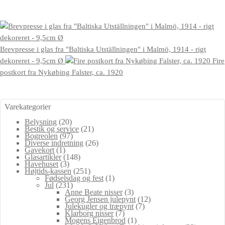
Brevpresse i glas fra "Baltiska Utställningen" i Malmö, 1914 - rigt
dekoreret - 9,5cm Ø
Fire
postkort fra Nykøbing Falster, ca. 1920
Varekategorier
Belysning
(20)
Bestik og service
(21)
Bogreolen
(97)
Diverse indretning
(26)
Gavekort
(1)
Glasartikler
(148)
Havehuset
(3)
Højtids-kassen
(251)
Fødselsdag og fest
(1)
Jul
(231)
Anne Beate nisser
(3)
Georg Jensen julepynt
(12)
Julekugler og træpynt
(7)
Klarborg nisser
(7)
Mogens Eigenbrod
(1)