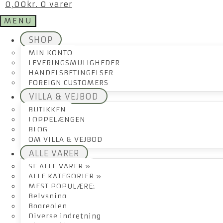
0,00
kr.
0 varer
MENU
SHOP
MIN KONTO
LEVERINGSMULIGHEDER
HANDELSBETINGELSER
FOREIGN CUSTOMERS
VILLA & VEJBOD
BUTIKKEN
LOPPELÆNGEN
BLOG
OM VILLA & VEJBOD
ALLE VARER
SE ALLE VARER »
ALLE KATEGORIER »
MEST POPULÆRE:
Belysning
Bogreolen
Diverse indretning