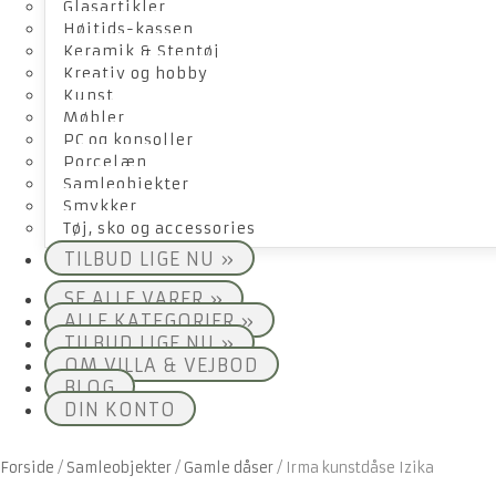
Glasartikler
Højtids-kassen
Keramik & Stentøj
Kreativ og hobby
Kunst
Møbler
PC og konsoller
Porcelæn
Samleobjekter
Smykker
Tøj, sko og accessories
TILBUD LIGE NU »
SE ALLE VARER »
ALLE KATEGORIER »
TILBUD LIGE NU »
OM VILLA & VEJBOD
BLOG
DIN KONTO
Forside
/
Samleobjekter
/
Gamle dåser
/
Irma kunstdåse Izika