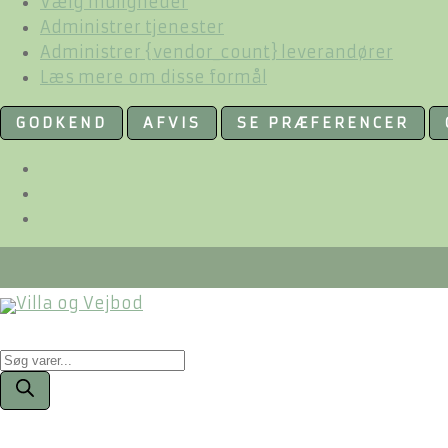
Vælg muligheder
Administrer tjenester
Administrer {vendor_count} leverandører
Læs mere om disse formål
GODKEND
AFVIS
SE PRÆFERENCER
Products
search