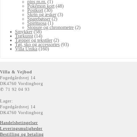
pins m.m.
(1)
Pokémon kort
(48)
Postkort
(30)
Skrin og æsker
(3)
Sparebøsser
(2)
Spirituosa
(1)
Stopure og chronometre
(2)
Smykker
(58)
Trækunst
(14)
Tæpper og tekstiler
(2)
Tøj, sko og accessories
(93)
Villa Unika
(160)
Villa & Vejbod
Fogedgårdsvej 14
DK4760 Vordingborg
✆ 71 92 04 93
Lager:
Fogedgårdsvej 14
DK4760 Vordingborg
Handelsbetingelser
Leveringsmuligheder
Bestilling og betaling