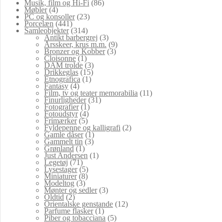
Musik, film og Hi-Fi
(86)
Møbler
(4)
PC og konsoller
(23)
Porcelæn
(441)
Samleobjekter
(314)
Antikt barbergrej
(3)
Årsskeer, krus m.m.
(9)
Bronzer og Kobber
(3)
Cloisonne
(1)
DAM trolde
(3)
Drikkeglas
(15)
Etnografica
(1)
Fantasy
(4)
Film, tv og teater memorabilia
(11)
Finurligheder
(31)
Fotografier
(1)
Fotoudstyr
(4)
Frimærker
(5)
Fyldepenne og kalligrafi
(2)
Gamle dåser
(1)
Gammelt tin
(3)
Grønland
(1)
Just Andersen
(1)
Legetøj
(71)
Lysestager
(5)
Miniaturer
(8)
Modeltog
(3)
Mønter og sedler
(3)
Oldtid
(2)
Orientalske genstande
(12)
Parfume flasker
(1)
Piber og tobacciana
(5)