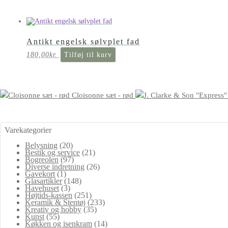
Antikt engelsk sølvplet fad
180,00
kr.
Tilføj til kurv
Cloisonne sæt - rød
Varekategorier
Belysning
(20)
Bestik og service
(21)
Bogreolen
(97)
Diverse indretning
(26)
Gavekort
(1)
Glasartikler
(148)
Havehuset
(3)
Højtids-kassen
(251)
Keramik & Stentøj
(233)
Kreativ og hobby
(35)
Kunst
(55)
Køkken og isenkram
(14)