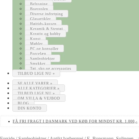
Belysning
Bogreolen
Diverse indretning
Glasartikler
Højtids-kassen
Keramik & Stentøj
Kreativ og hobby
Kunst
Møbler
PC og konsoller
Porcelæn
Samleobjekter
Smykker
Tøj, sko og accessories
TILBUD LIGE NU »
SE ALLE VARER »
ALLE KATEGORIER »
TILBUD LIGE NU »
OM VILLA & VEJBOD
BLOG
DIN KONTO
FÅ FRI FRAGT I DANMARK VED KØB FOR MINDST KR. 1.000,-
Forside
/
Samleobjekter
/
Antikt barbergrej
/
E. Bonsmann, Solingen – 