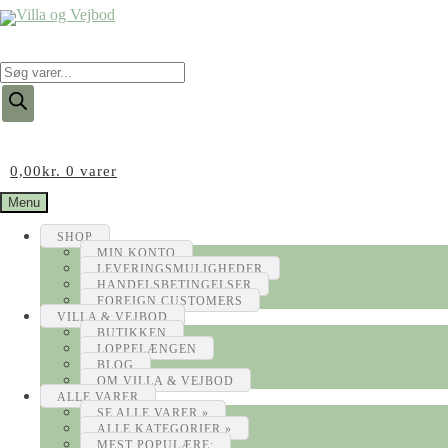
Products
search
0,00
kr.
0 varer
Menu
SHOP
MIN KONTO
LEVERINGSMULIGHEDER
HANDELSBETINGELSER
FOREIGN CUSTOMERS
VILLA & VEJBOD
BUTIKKEN
LOPPELÆNGEN
BLOG
OM VILLA & VEJBOD
ALLE VARER
SE ALLE VARER »
ALLE KATEGORIER »
MEST POPULÆRE: