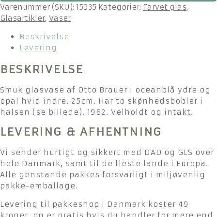
Brauer
Varenummer (SKU):
15935
Kategorier:
Farvet glas
,
vase
Glasartikler
,
Vaser
25cm
Beskrivelse
antal
Levering
BESKRIVELSE
Smuk glasvase af Otto Brauer i oceanblå ydre og
opal hvid indre. 25cm. Har to skønhedsbobler i
halsen (se billede). 1962. Velholdt og intakt.
LEVERING & AFHENTNING
Vi sender hurtigt og sikkert med DAO og GLS over
hele Danmark, samt til de fleste lande i Europa.
Alle genstande pakkes forsvarligt i miljøvenlig
pakke-emballage.
Levering til pakkeshop i Danmark koster 49
kroner, og er gratis hvis du handler for mere end