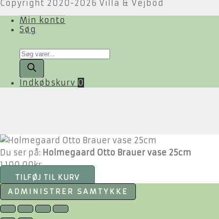
Copyright 2020-2026 Villa & Vejbod
Min konto
Søg
Products
search
Indkøbskurv
0
Du ser på:
Holmegaard Otto Brauer vase 25cm
1.100,00
kr.
TILFØJ TIL KURV
ADMINISTRER SAMTYKKE