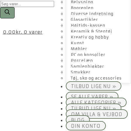
Products
Belysning
search
Bogreolen
Diverse indretning
Glasartikler
Højtids-kassen
Keramik & Stentøj
0,00
kr.
0 varer
Kreativ og hobby
Kunst
Møbler
PC og konsoller
Porcelæn
Samleobjekter
Smykker
Tøj, sko og accessories
TILBUD LIGE NU »
SE ALLE VARER »
ALLE KATEGORIER »
TILBUD LIGE NU »
OM VILLA & VEJBOD
BLOG
DIN KONTO