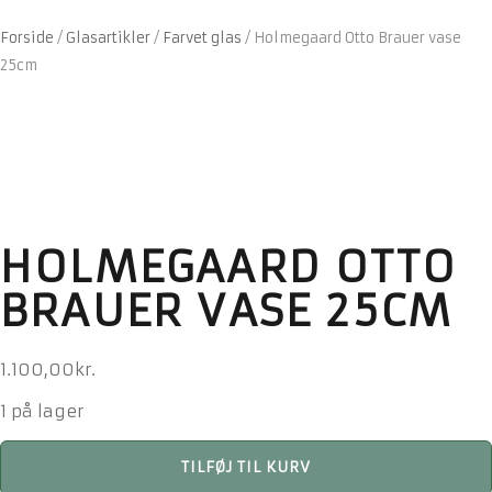
Forside
/
Glasartikler
/
Farvet glas
/
Holmegaard Otto Brauer vase
25cm
HOLMEGAARD OTTO
BRAUER VASE 25CM
1.100,00
kr.
1 på lager
Holmegaard
TILFØJ TIL KURV
Otto