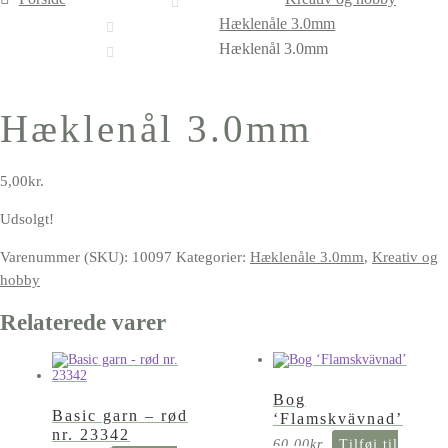
Hæklenåle 3.0mm
Hæklenål 3.0mm
Hæklenål 3.0mm
5,00
kr.
Udsolgt!
Varenummer (SKU):
10097
Kategorier:
Hæklenåle 3.0mm
,
Kreativ og
hobby
Relaterede varer
Bog
Basic garn – rød
‘Flamskvävnad’
nr. 23342
60,00
kr.
Tilføj til