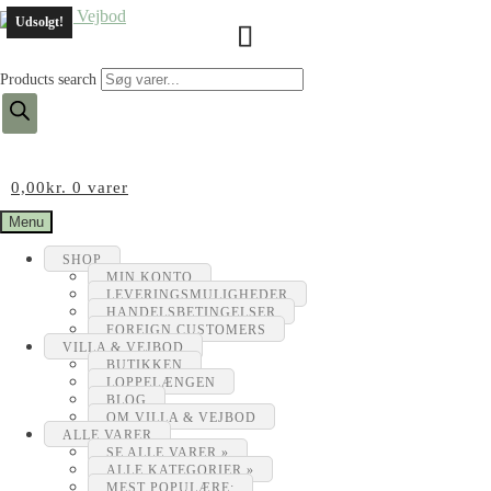
Udsolgt!
Products search
0,00
kr.
0 varer
Menu
SHOP
MIN KONTO
LEVERINGSMULIGHEDER
HANDELSBETINGELSER
FOREIGN CUSTOMERS
VILLA & VEJBOD
BUTIKKEN
LOPPELÆNGEN
BLOG
OM VILLA & VEJBOD
ALLE VARER
SE ALLE VARER »
ALLE KATEGORIER »
MEST POPULÆRE: