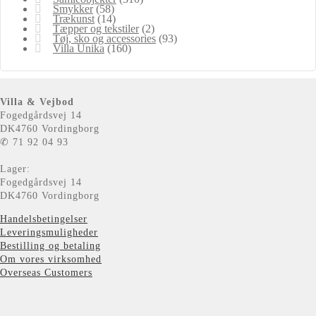
Smykker
(58)
Trækunst
(14)
Tæpper og tekstiler
(2)
Tøj, sko og accessories
(93)
Villa Unika
(160)
Villa & Vejbod
Fogedgårdsvej 14
DK4760 Vordingborg
✆ 71 92 04 93
Lager:
Fogedgårdsvej 14
DK4760 Vordingborg
Handelsbetingelser
Leveringsmuligheder
Bestilling og betaling
Om vores virksomhed
Overseas Customers