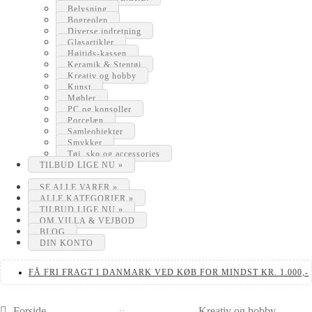
Belysning
Bogreolen
Diverse indretning
Glasartikler
Højtids-kassen
Keramik & Stentøj
Kreativ og hobby
Kunst
Møbler
PC og konsoller
Porcelæn
Samleobjekter
Smykker
Tøj, sko og accessories
TILBUD LIGE NU »
SE ALLE VARER »
ALLE KATEGORIER »
TILBUD LIGE NU »
OM VILLA & VEJBOD
BLOG
DIN KONTO
FÅ FRI FRAGT I DANMARK VED KØB FOR MINDST KR. 1.000,-
Forside
Kreativ og hobby