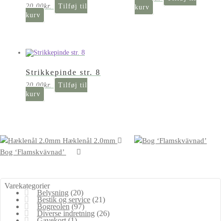
20,00
kr.
Tilføj til
kurv
kurv
Strikkepinde str. 8
20,00
kr.
Tilføj til
kurv
Hæklenål 2.0mm
Bog ‘Flamskvävnad’
Varekategorier
Belysning
(20)
Bestik og service
(21)
Bogreolen
(97)
Diverse indretning
(26)
Gavekort
(1)