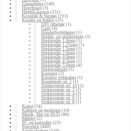
Glasartikler
(148)
Havehuset
(3)
Højtids-kassen
(251)
Keramik & Stentøj
(233)
Kreativ og hobby
(35)
DIY tilbehør
(1)
Garn
(4)
Håndarbejdsbøger
(1)
Hækle- og strikkeringe
(3)
Hæklenåle 1.0mm
(1)
Hæklenåle 1.25mm
(1)
Hæklenåle 1.5mm
(1)
Hæklenåle 2.0mm
(1)
Hæklenåle 4.0mm
(1)
Hæklenåle 4.5mm
(1)
Hæklenåle 5.0mm
(4)
Hæklenålesæt
(1)
Knapper
(2)
Kreative redskaber
(1)
Rundpinde str. 2
(1)
Strikkepinde str. 10
(2)
Strikkepinde str. 3
(2)
Strikkepinde str. 4
(2)
Strikkepinde str. 6
(1)
Strikkepinde str. 8
(1)
Kunst
(54)
Køkken og isenkram
(14)
Musik, film og Hi-Fi
(86)
Møbler
(2)
PC og konsoller
(23)
Porcelæn
(440)
Samleobjekter
(310)