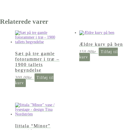
Relaterede varer
Ældre kurv på ben
150,00
kr.
Tilføj til
Sæt på tre gamle
kurv
fotorammer i træ –
1900 tallets
begyndelse
300,00
kr.
Tilføj til
kurv
Iittala “Minor”