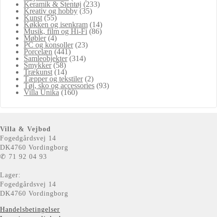
Keramik & Stentøj
(233)
Kreativ og hobby
(35)
Kunst
(55)
Køkken og isenkram
(14)
Musik, film og Hi-Fi
(86)
Møbler
(4)
PC og konsoller
(23)
Porcelæn
(441)
Samleobjekter
(314)
Smykker
(58)
Trækunst
(14)
Tæpper og tekstiler
(2)
Tøj, sko og accessories
(93)
Villa Unika
(160)
Villa & Vejbod
Fogedgårdsvej 14
DK4760 Vordingborg
✆ 71 92 04 93
Lager:
Fogedgårdsvej 14
DK4760 Vordingborg
Handelsbetingelser