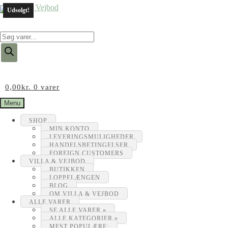
Udsolgt!
Products
search
0,00
kr.
0 varer
Menu
SHOP
MIN KONTO
LEVERINGSMULIGHEDER
HANDELSBETINGELSER
FOREIGN CUSTOMERS
VILLA & VEJBOD
BUTIKKEN
LOPPELÆNGEN
BLOG
OM VILLA & VEJBOD
ALLE VARER
SE ALLE VARER »
ALLE KATEGORIER »
MEST POPULÆRE: