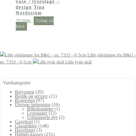
vase / lysestage –
design Tina
Nordström
70,00
kr.
Tilføj til
kurv
Lille olielampe fra B&G -
nr. 7333 - 6,5cm
Lille tysk skål
Varekategorier
Belysning
(20)
Bestik og service
(21)
Bogreolen
(97)
Diverse indretning
(26)
Billedrammer
(1)
Lysestager
(12)
Udstoppede dyr
(2)
Gavekort
(1)
Glasartikler
(148)
Havehuset
(3)
Højtids-kassen
(251)