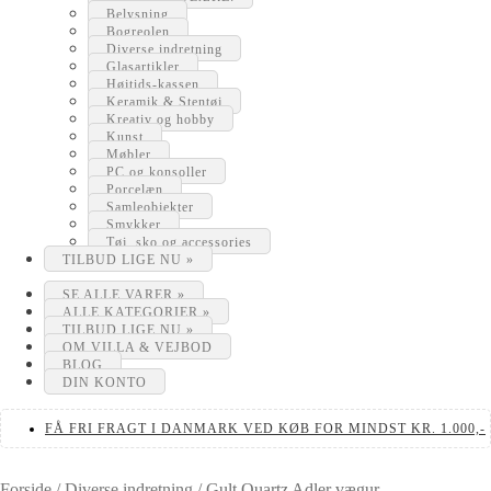
Belysning
Bogreolen
Diverse indretning
Glasartikler
Højtids-kassen
Keramik & Stentøj
Kreativ og hobby
Kunst
Møbler
PC og konsoller
Porcelæn
Samleobjekter
Smykker
Tøj, sko og accessories
TILBUD LIGE NU »
SE ALLE VARER »
ALLE KATEGORIER »
TILBUD LIGE NU »
OM VILLA & VEJBOD
BLOG
DIN KONTO
FÅ FRI FRAGT I DANMARK VED KØB FOR MINDST KR. 1.000,-
Forside
/
Diverse indretning
/
Gult Quartz Adler vægur