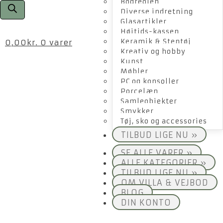
Bogreolen
Diverse indretning
Glasartikler
Højtids-kassen
Keramik & Stentøj
0,00
kr.
0 varer
Kreativ og hobby
Kunst
Møbler
PC og konsoller
Porcelæn
Samleobjekter
Smykker
Tøj, sko og accessories
TILBUD LIGE NU »
SE ALLE VARER »
ALLE KATEGORIER »
TILBUD LIGE NU »
OM VILLA & VEJBOD
BLOG
DIN KONTO