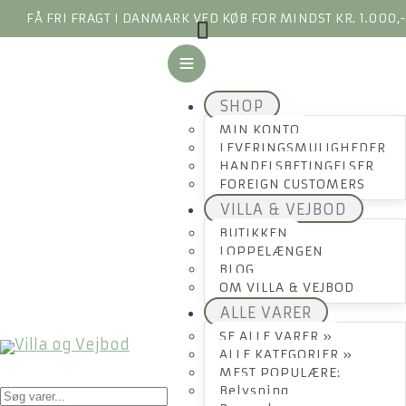
FÅ FRI FRAGT I DANMARK VED KØB FOR MINDST KR. 1.000,
SHOP
MIN KONTO
LEVERINGSMULIGHEDER
HANDELSBETINGELSER
FOREIGN CUSTOMERS
VILLA & VEJBOD
BUTIKKEN
LOPPELÆNGEN
BLOG
OM VILLA & VEJBOD
ALLE VARER
SE ALLE VARER »
ALLE KATEGORIER »
MEST POPULÆRE:
Products
Belysning
search