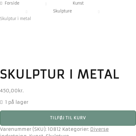
Forside
Kunst
Skulpture
Skulptur i metal
SKULPTUR I METAL
450,00
kr.
1 på lager
Skulptur
TILFØJ TIL KURV
i
metal
Varenummer (SKU):
10812
Kategorier:
Diverse
antal