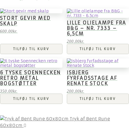
STORT GEVIR MED
LILLE OLIELAMPE FRA
SKALP
B&G – NR. 7333 –
600,00
kr.
6,5CM
200,00
kr.
TILFØJ TIL KURV
TILFØJ TIL KURV
6 TYSKE SOENNECKEN
ISBJERG
RETRO METAL
FYRFADSSTAGE AF
BOGSTØTTER
RENATE STOCK
350,00
kr.
200,00
kr.
TILFØJ TIL KURV
TILFØJ TIL KURV
Tryk af Bent Rune
60x80cm