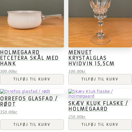
HOLMEGAARD
MENUET
ETCETERA SKÅL MED
KRYSTALGLAS
HANK
HVIDVIN 15,5CM
300,00
kr.
100,00
kr.
TILFØJ TIL KURV
TILFØJ TIL KURV
ORREFOS GLASFAD /
SKÆV KLUK FLASKE /
RØDT
HOLMEGAARD
350,00
kr.
250,00
kr.
TILFØJ TIL KURV
TILFØJ TIL KURV