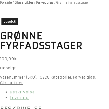
Forside
/
Glasartikler
/
Farvet glas
/
Grønne fyrfadsstager
Udsolgt!
GRØNNE
FYRFADSSTAGER
100,00
kr.
Udsolgt!
Varenummer (SKU):
10228
Kategorier:
Farvet glas
,
Glasartikler
Beskrivelse
Levering
BESKRIVELSE