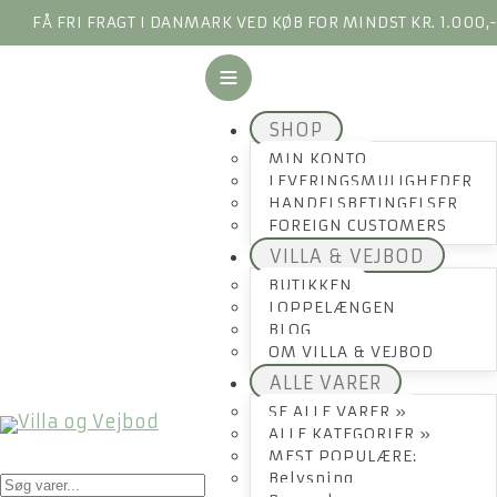
FÅ FRI FRAGT I DANMARK VED KØB FOR MINDST KR. 1.000,
SHOP
MIN KONTO
LEVERINGSMULIGHEDER
HANDELSBETINGELSER
FOREIGN CUSTOMERS
VILLA & VEJBOD
BUTIKKEN
LOPPELÆNGEN
BLOG
OM VILLA & VEJBOD
ALLE VARER
SE ALLE VARER »
ALLE KATEGORIER »
MEST POPULÆRE:
Products
Belysning
search