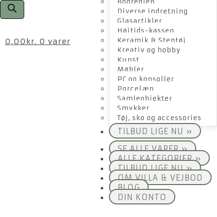
Bogreolen
Diverse indretning
Glasartikler
Højtids-kassen
Keramik & Stentøj
0,00
kr.
0 varer
Kreativ og hobby
Kunst
Møbler
PC og konsoller
Porcelæn
Samleobjekter
Smykker
Tøj, sko og accessories
TILBUD LIGE NU »
SE ALLE VARER »
ALLE KATEGORIER »
TILBUD LIGE NU »
OM VILLA & VEJBOD
BLOG
DIN KONTO