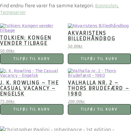
Find endnu flere varer fra samme kategori:
Bogreolen
,
Tegneserier
AKVARISTENS
TOLKIEN: KONGEN
BILLEDHÅNDBOG
VENDER TILBAGE
50,00
kr.
50,00
kr.
TILFØJ TIL KURV
TILFØJ TIL KURV
J. K. ROWLING – THE
VALHALLA NR. 2 –
CASUAL VACANCY –
THORS BRUDEFÆRD –
ENGELSK
1980
75,00
kr.
200,00
kr.
TILFØJ TIL KURV
TILFØJ TIL KURV