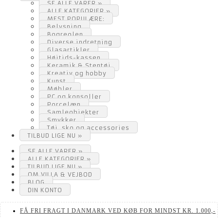
SE ALLE VARER »
ALLE KATEGORIER »
MEST POPULÆRE:
Belysning
Bogreolen
Diverse indretning
Glasartikler
Højtids-kassen
Keramik & Stentøj
Kreativ og hobby
Kunst
Møbler
PC og konsoller
Porcelæn
Samleobjekter
Smykker
Tøj, sko og accessories
TILBUD LIGE NU »
SE ALLE VARER »
ALLE KATEGORIER »
TILBUD LIGE NU »
OM VILLA & VEJBOD
BLOG
DIN KONTO
FÅ FRI FRAGT I DANMARK VED KØB FOR MINDST KR. 1.000,-