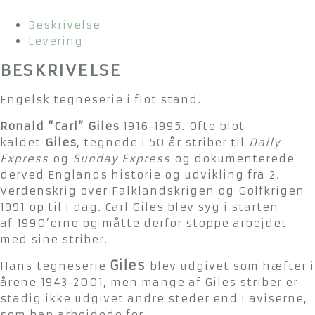
Beskrivelse
Levering
BESKRIVELSE
Engelsk tegneserie i flot stand.
Ronald “Carl” Giles
1916-1995.
Ofte blot
kaldet
Giles
, tegnede i 50 år striber til
Daily
Express
og
Sunday Express
og dokumenterede
derved Englands historie og udvikling fra
2.
Verdenskrig over
Falklandskrigen og
Golfkrigen
1991 op til i dag. Carl Giles blev syg i starten
af
1990’erne og måtte derfor stoppe arbejdet
med sine striber.
Giles
Hans
tegneserie
blev udgivet som hæfter i
årene
1943-2001, men mange af Giles striber er
stadig ikke udgivet andre steder end i aviserne,
som han arbejdede for.