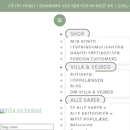
FÅ FRI FRAGT I DANMARK VED KØB FOR MINDST KR. 1.000,
SHOP
MIN KONTO
LEVERINGSMULIGHEDER
HANDELSBETINGELSER
FOREIGN CUSTOMERS
VILLA & VEJBOD
BUTIKKEN
LOPPELÆNGEN
BLOG
OM VILLA & VEJBOD
ALLE VARER
SE ALLE VARER »
ALLE KATEGORIER »
MEST POPULÆRE:
Products
Belysning
search