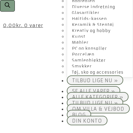
Bogreolen
Diverse indretning
Glasartikler
Højtids-kassen
Keramik & Stentøj
0,00
kr.
0 varer
Kreativ og hobby
Kunst
Møbler
PC og konsoller
Porcelæn
Samleobjekter
Smykker
Tøj, sko og accessories
TILBUD LIGE NU »
SE ALLE VARER »
ALLE KATEGORIER »
TILBUD LIGE NU »
OM VILLA & VEJBOD
BLOG
DIN KONTO