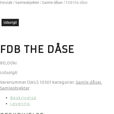
Forside
/
Samleobjekter
/
Gamle dåser
/
FDB the dåse
Udsolgt!
FDB THE DÅSE
80,00
kr.
Udsolgt!
Varenummer (SKU):
10301
Kategorier:
Gamle dåser
,
Samleobjekter
Beskrivelse
Levering