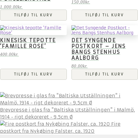
150,00
kr.
1.000,00
kr.
TILFØJ TIL KURV
TILFØJ TIL KURV
KINESISK TEPOTTE
DET SYNGENDE
‘FAMILLE ROSE’
POSTKORT – JENS
BANGS STENHUS
400,00
kr.
AALBORG
80,00
kr.
TILFØJ TIL KURV
TILFØJ TIL KURV
Brevpresse i glas fra "Baltiska Utställningen" i Malmö,
1914 - rigt dekoreret - 9,5cm Ø
Fire
postkort fra Nykøbing Falster, ca. 1920